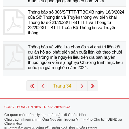
mục tiêu quốc gia giảm nghèo năm 2024
Thông báo số 306/STTTT-TTBCXB ngày 16/3/2024
của Sở Thông tin và Truyền thông v/v triển khai
Thông tư số 21/2023/TT-BTTTT và Thông tư
22/2023/TT-BTTTT của Bộ Thông tin và Truyền
thông
Thông báo về việc lựa chọn đơn vị chủ trì liên kết
dự án hỗ trợ phát triển sản xuất liên kết theo chuỗi
giá trị trồng mía nguyên liệu trên địa bàn huyện
thuộc nguồn vốn sự nghiệp Chương trình mục tiêu
quốc gia giảm nghèo năm 2024.
Trang 34
CỔNG THÔNG TIN ĐIỆN TỬ XÃ CHIÊM HÓA
Cơ quan chủ quản: Ủy ban nhân dân xã Chiêm Hóa
Chịu trách nhiệm chính: Ông Nguyễn Trường Minh - Phó Chủ tịch UBND xã
Chiêm Hóa
© Trung tâm dịch vụ công xã Chiêm Hoá, tỉnh Tuyên Quang