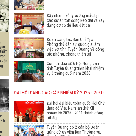
Đẩy nhanh xử lý vướng mắc tại
các dự án tồn đọng kéo dài và xây
dựng cơ sở dữ liệu đất đai
Đoàn công tác Ban Chỉ đạo
,
Phòng thủ dân sự quốc gia làm
gian
việc với tỉnh Tuyên Quang về công
 thăm
tác phòng, chống thiên tai
 vạn
n vận
Cụm thi đua số 6 Hội Nông dân
ng
tỉnh Tuyên Quang triển khai nhiệm
vụ 6 tháng cuối năm 2026
ĐẠI HỘI ĐẢNG CÁC CẤP NHIỆM KỲ 2025 - 2030
Đại hội đại biểu toàn quốc Hội Chữ
thập đỏ Việt Nam lần thứ XII,
nhiệm kỳ 2026 - 2031 thành công
ìm
tốt đẹp
ành
Tuyên Quang có 2 cán bộ Đoàn
ại
trúng cử Ủy viên Ban Thường vụ,