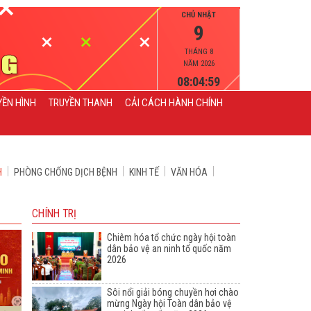
CHỦ NHẬT
9
THÁNG 8
NĂM 2026
08:05:00
YỀN HÌNH
TRUYỀN THANH
CẢI CÁCH HÀNH CHÍNH
H
PHÒNG CHỐNG DỊCH BỆNH
KINH TẾ
VĂN HÓA
CHÍNH TRỊ
Chiêm hóa tổ chức ngày hội toàn
dân bảo vệ an ninh tổ quốc năm
2026
Sôi nổi giải bóng chuyền hơi chào
mừng Ngày hội Toàn dân bảo vệ