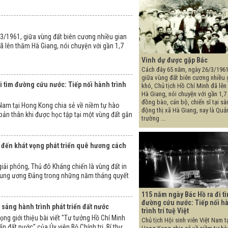
3/1961, giữa vùng đất biên cương nhiều gian
đã lên thăm Hà Giang, nói chuyện với gần 1,7
Vinh dự được gặp Bác
Cách đây 65 năm, ngày 26/3/1961
giữa vùng đất biên cương nhiều 
i tìm đường cứu nước: Tiếp nối hành trình
khó, Chủ tịch Hồ Chí Minh đã lên
Hà Giang, nói chuyện với gần 1,7
đồng bào, cán bộ, chiến sĩ tại sâ
t Nam tại Hong Kong chia sẻ về niềm tự hào
động thị xã Hà Giang, nay là Quả
ản thân khi được học tập tại một vùng đất gắn
trường ...
 đến khát vọng phát triển quê hương cách
iải phóng, Thủ đô Kháng chiến là vùng đất in
rung ương Đảng trong những năm tháng quyết
115 năm ngày Bác Hồ ra đi t
đường cứu nước: Tiếp nối h
 sáng hành trình phát triển đất nước
trình trí tuệ Việt
ọng giới thiệu bài viết "Tư tưởng Hồ Chí Minh
Chủ tịch Hội sinh viên Việt Nam t
ển đất nước" của Ủy viên Bộ Chính trị, Bí thư ...