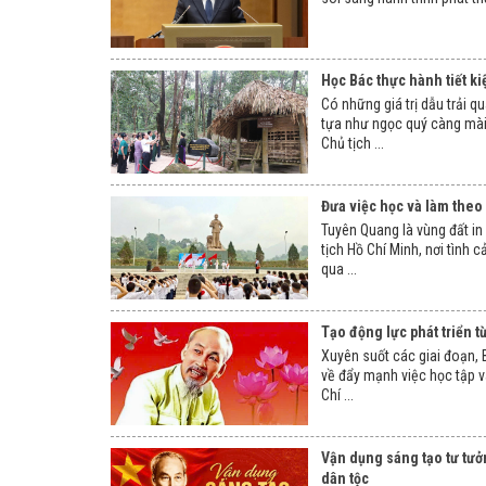
Học Bác thực hành tiết k
Có những giá trị dẫu trải 
tựa như ngọc quý càng mài
Chủ tịch ...
Đưa việc học và làm theo 
Tuyên Quang là vùng đất i
tịch Hồ Chí Minh, nơi tình 
qua ...
Tạo động lực phát triển t
Xuyên suốt các giai đoạn, B
về đẩy mạnh việc học tập 
Chí ...
Vận dụng sáng tạo tư tưở
dân tộc