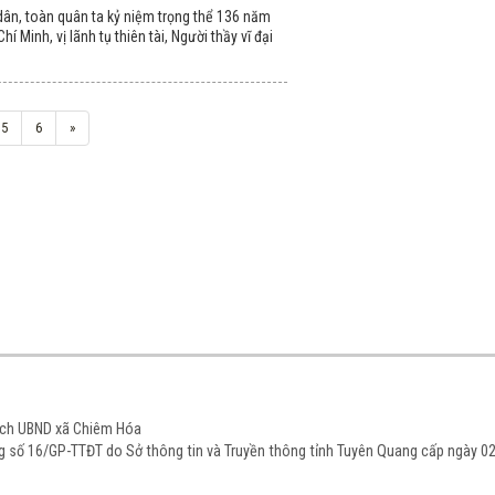
ân, toàn quân ta kỷ niệm trọng thể 136 năm
í Minh, vị lãnh tụ thiên tài, Người thầy vĩ đại
5
6
»
tịch UBND xã Chiêm Hóa
ạng số 16/GP-TTĐT do Sở thông tin và Truyền thông tỉnh Tuyên Quang cấp ngày 