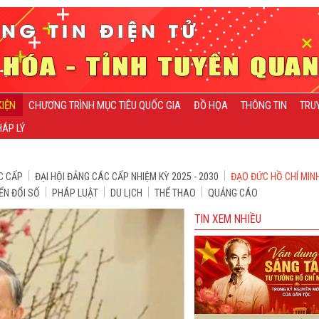
KIỆN
CHƯƠNG TRÌNH MỤC TIÊU QUỐC GIA
ĐỒ HỌA
THÔNG TIN
TRU
ÁP LÝ
C CẤP
ĐẠI HỘI ĐẢNG CÁC CẤP NHIỆM KỲ 2025 - 2030
ĐẠO ĐỨC HỒ CHÍ MIN
ỂN ĐỔI SỐ
PHÁP LUẬT
DU LỊCH
THỂ THAO
QUẢNG CÁO
TIN XEM NHIỀU