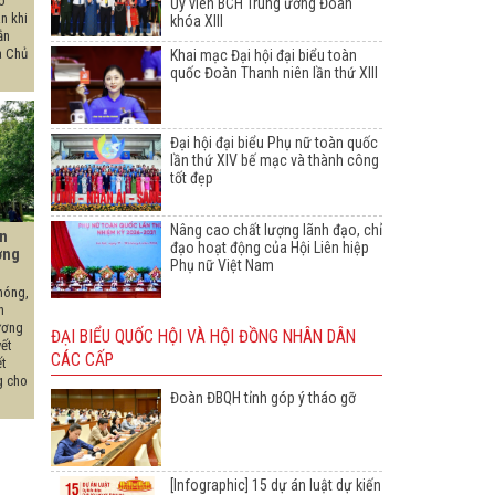
o
Ủy viên BCH Trung ương Đoàn
n khi
khóa XIII
ắn
a Chủ
Khai mạc Đại hội đại biểu toàn
quốc Đoàn Thanh niên lần thứ XIII
Đại hội đại biểu Phụ nữ toàn quốc
lần thứ XIV bế mạc và thành công
tốt đẹp
Nâng cao chất lượng lãnh đạo, chỉ
ến
đạo hoạt động của Hội Liên hiệp
ơng
Phụ nữ Việt Nam
hóng,
n
ương
ĐẠI BIỂU QUỐC HỘI VÀ HỘI ĐỒNG NHÂN DÂN
ết
CÁC CẤP
ết
g cho
Đoàn ĐBQH tỉnh góp ý tháo gỡ
[Infographic] 15 dự án luật dự kiến