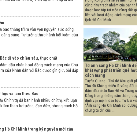
Hong Kong chia sẻ về niềm tự hà
cũng như trách nhiệm của bản thâ
được học tập tại một vùng đất g
liền với hoạt động cách mạng củ
tịch Hồ Chí Minh.
iệm
qua bao thăng trầm vẫn vẹn nguyên sức sống,
 càng sáng. Tư tưởng thực hành tiết kiệm của
Bác đi vào chiều sâu, thực chất
n đậm dấu chân hoạt động cách mạng của Chủ
Từ ánh sáng Hồ Chí Minh đ
khát vọng phát triển quê hư
cảm của Nhân dân với Bác được gìn giữ, bồi đắp
cách mạng
Tuyên Quang - Thủ đô Khu giải p
Thủ đô Kháng chiến là vùng đất i
đậm dấu chân Bác Hồ và Trung 
ừ học và làm theo Bác
Đảng trong những năm tháng quy
ộ Chính trị đã ban hành nhiều chỉ thị, kết luận
định vận mệnh dân tộc. Từ bài vi
“Ánh sáng Hồ Chí Minh soi đườn
và làm theo tư tưởng, đạo đức, phong cách Hồ
chúng ta đi” của ...
ng Hồ Chí Minh trong kỷ nguyên mới của