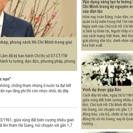
Vận dụng sáng tạo tư tưởng
Chí Minh trong kỷ nguyên m
của dân tộc
Hôm nay, toàn Đảng, toàn dân, t
quân ta kỷ niệm trọng thể 136 nă
Ngày sinh của Chủ tịch Hồ Chí Mi
vị lãnh tụ thiên tài, Người thầy vĩ 
của cách mạng Việt Nam, Anh hù
giải phóng dân tộc, danh nhân v
pháp, phong cách Hồ Chí Minh trong giai
hóa kiệt xuất.
Tô Lâm đã ký ban hành Chỉ thị số 07-CT/TW
c hành tư tưởng, đạo đức, phương pháp, phong
c nạn”
hòng, chống tham nhũng ở nước ta đạt kết
Vinh dự được gặp Bác
ấn nạn lãng phí thì còn nhức nhối, dù đây
Cách đây 65 năm, ngày 26/3/1961
giữa vùng đất biên cương nhiều 
khó, Chủ tịch Hồ Chí Minh đã lên
Hà Giang, nói chuyện với gần 1,7
đồng bào, cán bộ, chiến sĩ tại sâ
động thị xã Hà Giang, nay là Quả
3/1961, giữa vùng đất biên cương nhiều gian
trường ...
đã lên thăm Hà Giang, nói chuyện với gần 1,7