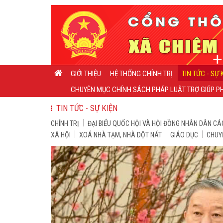
GIỚI THIỆU
HỆ THỐNG CHÍNH TRỊ
TIN TỨC - SỰ 
CHUYÊN MỤC CHÍNH SÁCH PHÁP LUẬT TRỢ GIÚP PH
TIN TỨC - SỰ KIỆN
CHÍNH TRỊ
ĐẠI BIỂU QUỐC HỘI VÀ HỘI ĐỒNG NHÂN DÂN CÁ
XÃ HỘI
XOÁ NHÀ TẠM, NHÀ DỘT NÁT
GIÁO DỤC
CHUY