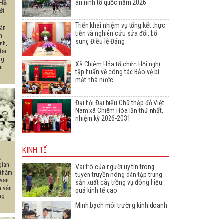
an ninh tổ quốc năm 2026
 Hồ
ới
Triển khai nhiệm vụ tổng kết thực
oàn
tiễn và nghiên cứu sửa đổi, bổ
m
sung Điều lệ Đảng
nh,
đại
ng
Xã Chiêm Hóa tổ chức Hội nghị
ăn
tập huấn về công tác Bảo vệ bí
mật nhà nước
Đại hội Đại biểu Chữ thập đỏ Việt
Nam xã Chiêm Hóa lần thứ nhất,
nhiệm kỳ 2026-2031
KINH TẾ
,
gian
Vai trò của người uy tín trong
 thăm
tuyên truyền nông dân tập trung
 vạn
sản xuất cây trồng vụ đông hiệu
n vận
quả kinh tế cao
ng
Minh bạch môi trường kinh doanh