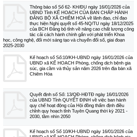
Thông báo số Số 62- KH/ĐU ngày 16/01/2026 của
UBND Tỉnh KẾ HOẠCH CỦA BAN CHẤP HÀNH
ĐẢNG BỘ XÃ CHIÊM HOÁ về lãnh đạo, chỉ đạo
thực hiện Nghị quyết số 45-NQ/TU ngày 18/12/2025
của BCH Đảng bộ tỉnh về nâng cao chất lượng công
tác cải cách hành chính gắn với phát triển Khoa
học, công nghệ, đổi mới sáng tạo và chuyển đổi số, giai đoạn
2025-2030
Kế hoạch số Số:10/KH-UBND ngày 16/01/2026 của
UBND xã KẾ HOẠCH Phòng, chống dịch bệnh gia
súc, gia cầm và thủy sản năm 2026 trên địa bàn xã
Chiêm Hóa
Quyết định số Số: 13/QĐ-HĐTĐ ngày 16/01/2026
của UBND Tỉnh QUYẾT ĐỊNH về việc ban hành
quy chế hoạt động của Hội đồng thẩm định điều
chỉnh quy hoạch tỉnh Tuyên Quang thời kỳ 2021 -
2030, tầm nhìn 2050
Kế hoạch số Số 10/KH-UBND ngày 16/01/2026 của
UBND xã KẾ HOẠCH Phòng, chống dịch bệnh gia