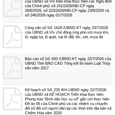
của UBND xã V/v triển khai thực hiện các Nghị định
của Chính phủ: số 241/2026/NĐ-CP ngày
26/6/2026, số 223/2026/NĐ-CP ngày 23/6/2026 và
số 246/2026 ngày 01/7/2026
Công văn số Số: 1628 /UBND-KT ngày 23/7/2026
của UBND xã V/v chủ động ứng phó với mưa lớn,
lũ, ngập lụt, lũ quét, sạt lở đất, lốc, sét, mưa đá
Báo cáo số Số: 650 /UBND-KT ngày 22/7/2026 của
UBND Tỉnh BÁO CÁO Tổng kết thi hành Luật Thủy
sản năm 2017
Kế hoạch số Số: 235 /KH-UBND ngày 22/7/2026
của UBND xã KẾ HOẠCH Triển khai thực hiện
Phong trào “Bình dân học vụ số” gắn với thực hiện
Đề án 06 của Chính phủ và các nhiệm vụ chuyển
đổi số đối với người dân tại các thôn trên địa bàn xã
Chiêm Hóa năm 2026