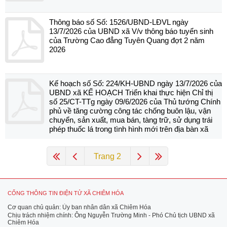
Thông báo số Số: 1526/UBND-LĐVL ngày
13/7/2026 của UBND xã V/v thông báo tuyển sinh
của Trường Cao đẳng Tuyên Quang đợt 2 năm
2026
Kế hoạch số Số: 224/KH-UBND ngày 13/7/2026 của
UBND xã KẾ HOẠCH Triển khai thực hiện Chỉ thị
số 25/CT-TTg ngày 09/6/2026 của Thủ tướng Chính
phủ về tăng cường công tác chống buôn lậu, vận
chuyển, sản xuất, mua bán, tàng trữ, sử dụng trái
phép thuốc lá trong tình hình mới trên địa bàn xã
Trang 2
CỔNG THÔNG TIN ĐIỆN TỬ XÃ CHIÊM HÓA
Cơ quan chủ quản: Ủy ban nhân dân xã Chiêm Hóa
Chịu trách nhiệm chính: Ông Nguyễn Trường Minh - Phó Chủ tịch UBND xã
Chiêm Hóa