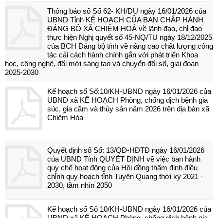
Thông báo số Số 62- KH/ĐU ngày 16/01/2026 của
UBND Tỉnh KẾ HOẠCH CỦA BAN CHẤP HÀNH
ĐẢNG BỘ XÃ CHIÊM HOÁ về lãnh đạo, chỉ đạo
thực hiện Nghị quyết số 45-NQ/TU ngày 18/12/2025
của BCH Đảng bộ tỉnh về nâng cao chất lượng công
tác cải cách hành chính gắn với phát triển Khoa
học, công nghệ, đổi mới sáng tạo và chuyển đổi số, giai đoạn
2025-2030
Kế hoạch số Số:10/KH-UBND ngày 16/01/2026 của
UBND xã KẾ HOẠCH Phòng, chống dịch bệnh gia
súc, gia cầm và thủy sản năm 2026 trên địa bàn xã
Chiêm Hóa
Quyết định số Số: 13/QĐ-HĐTĐ ngày 16/01/2026
của UBND Tỉnh QUYẾT ĐỊNH về việc ban hành
quy chế hoạt động của Hội đồng thẩm định điều
chỉnh quy hoạch tỉnh Tuyên Quang thời kỳ 2021 -
2030, tầm nhìn 2050
Kế hoạch số Số 10/KH-UBND ngày 16/01/2026 của
UBND xã KẾ HOẠCH Phòng, chống dịch bệnh gia