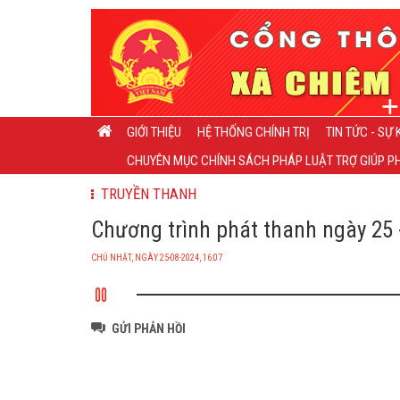
GIỚI THIỆU
HỆ THỐNG CHÍNH TRỊ
TIN TỨC - SỰ 
CHUYÊN MỤC CHÍNH SÁCH PHÁP LUẬT TRỢ GIÚP PH
TRUYỀN THANH
Chương trình phát thanh ngày 25 -
CHỦ NHẬT, NGÀY 25-08-2024, 16:07
GỬI PHẢN HỒI