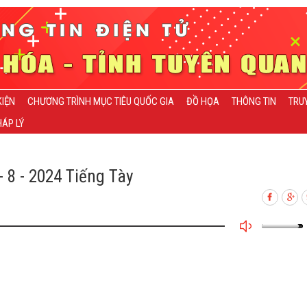
KIỆN
CHƯƠNG TRÌNH MỤC TIÊU QUỐC GIA
ĐỒ HỌA
THÔNG TIN
TRU
ÁP LÝ
 8 - 2024 Tiếng Tày