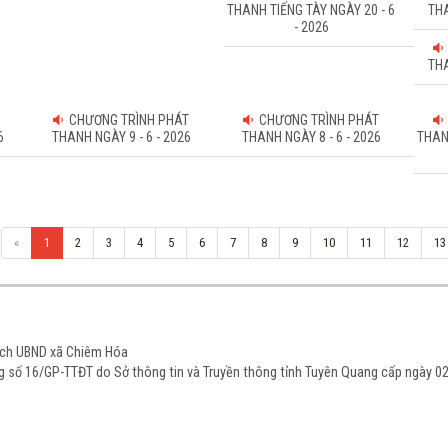
THANH TIẾNG TÀY NGÀY 20 - 6
THA
- 2026
THA
CHƯƠNG TRÌNH PHÁT
CHƯƠNG TRÌNH PHÁT
6
THANH NGÀY 9 - 6 - 2026
THANH NGÀY 8 - 6 - 2026
THAN
«
1
2
3
4
5
6
7
8
9
10
11
12
13
tịch UBND xã Chiêm Hóa
ạng số 16/GP-TTĐT do Sở thông tin và Truyền thông tỉnh Tuyên Quang cấp ngày 