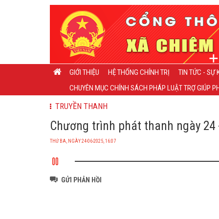
GIỚI THIỆU
HỆ THỐNG CHÍNH TRỊ
TIN TỨC - SỰ 
CHUYÊN MỤC CHÍNH SÁCH PHÁP LUẬT TRỢ GIÚP PH
TRUYỀN THANH
Chương trình phát thanh ngày 24 -
THỨ BA, NGÀY 24-06-2025, 16:07
GỬI PHẢN HỒI