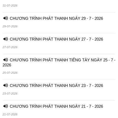
31-07-2026
CHƯƠNG TRÌNH PHÁT THANH NGÀY 29 - 7 - 2026
29-07-2026
CHƯƠNG TRÌNH PHÁT THANH NGÀY 27 - 7 - 2026
27-07-2026
CHƯƠNG TRÌNH PHÁT THANH TIẾNG TÀY NGÀY 25 - 7 -
2026
25-07-2026
CHƯƠNG TRÌNH PHÁT THANH NGÀY 23 - 7 - 2026
23-07-2026
CHƯƠNG TRÌNH PHÁT THANH NGÀY 21 - 7 - 2026
21-07-2026