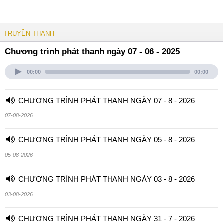
TRUYỀN THANH
Chương trình phát thanh ngày 07 - 06 - 2025
00:00
00:00
CHƯƠNG TRÌNH PHÁT THANH NGÀY 07 - 8 - 2026
07-08-2026
CHƯƠNG TRÌNH PHÁT THANH NGÀY 05 - 8 - 2026
05-08-2026
CHƯƠNG TRÌNH PHÁT THANH NGÀY 03 - 8 - 2026
03-08-2026
CHƯƠNG TRÌNH PHÁT THANH NGÀY 31 - 7 - 2026