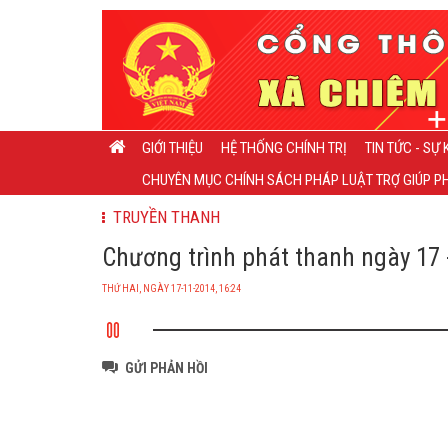
GIỚI THIỆU
HỆ THỐNG CHÍNH TRỊ
TIN TỨC - SỰ 
CHUYÊN MỤC CHÍNH SÁCH PHÁP LUẬT TRỢ GIÚP PH
TRUYỀN THANH
Chương trình phát thanh ngày 17 -
THỨ HAI, NGÀY 17-11-2014, 16:24
GỬI PHẢN HỒI