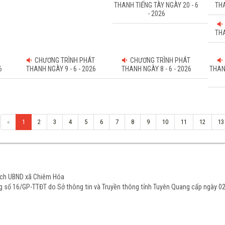
THANH TIẾNG TÀY NGÀY 20 - 6
THA
- 2026
THA
CHƯƠNG TRÌNH PHÁT
CHƯƠNG TRÌNH PHÁT
6
THANH NGÀY 9 - 6 - 2026
THANH NGÀY 8 - 6 - 2026
THAN
«
1
2
3
4
5
6
7
8
9
10
11
12
13
tịch UBND xã Chiêm Hóa
ạng số 16/GP-TTĐT do Sở thông tin và Truyền thông tỉnh Tuyên Quang cấp ngày 