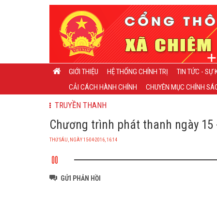
GIỚI THIỆU
HỆ THỐNG CHÍNH TRỊ
TIN TỨC - SỰ 
CẢI CÁCH HÀNH CHÍNH
CHUYÊN MỤC CHÍNH SÁC
TRUYỀN THANH
Chương trình phát thanh ngày 15 -
THỨ SÁU, NGÀY 15-04-2016, 16:14
GỬI PHẢN HỒI