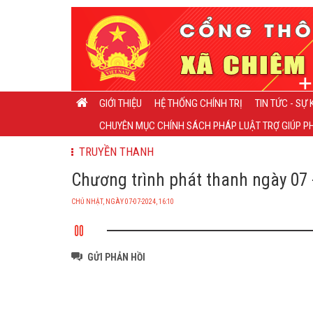
GIỚI THIỆU
HỆ THỐNG CHÍNH TRỊ
TIN TỨC - SỰ 
CHUYÊN MỤC CHÍNH SÁCH PHÁP LUẬT TRỢ GIÚP PH
TRUYỀN THANH
Chương trình phát thanh ngày 07 
CHỦ NHẬT, NGÀY 07-07-2024, 16:10
GỬI PHẢN HỒI