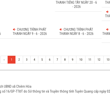
THANH TIẾNG TÀY NGÀY 20 - 6
THA
- 2026
THA
CHƯƠNG TRÌNH PHÁT
CHƯƠNG TRÌNH PHÁT
6
THANH NGÀY 9 - 6 - 2026
THANH NGÀY 8 - 6 - 2026
THAN
«
1
2
3
4
5
6
7
8
9
10
11
12
13
tịch UBND xã Chiêm Hóa
ạng số 16/GP-TTĐT do Sở thông tin và Truyền thông tỉnh Tuyên Quang cấp ngày 