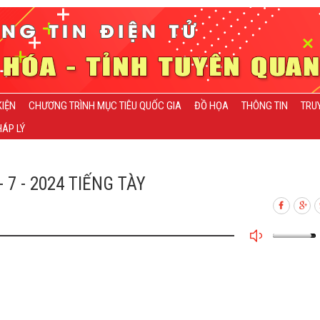
KIỆN
CHƯƠNG TRÌNH MỤC TIÊU QUỐC GIA
ĐỒ HỌA
THÔNG TIN
TRU
ÁP LÝ
- 7 - 2024 TIẾNG TÀY