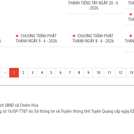
THANH TIẾNG TÀY NGÀY 20 - 6
THA
- 2026
THA
CHƯƠNG TRÌNH PHÁT
CHƯƠNG TRÌNH PHÁT
6
THANH NGÀY 9 - 6 - 2026
THANH NGÀY 8 - 6 - 2026
THAN
«
1
2
3
4
5
6
7
8
9
10
11
12
13
tịch UBND xã Chiêm Hóa
ạng số 16/GP-TTĐT do Sở thông tin và Truyền thông tỉnh Tuyên Quang cấp ngày 