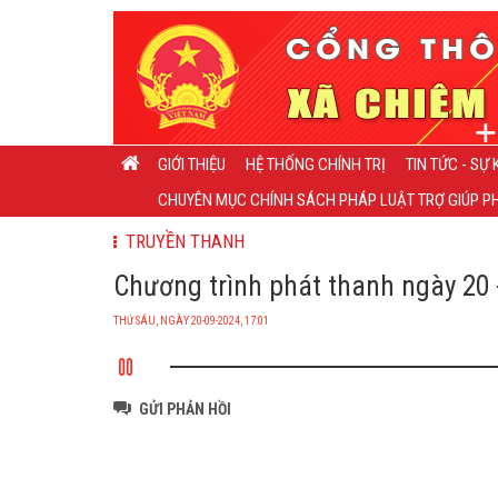
GIỚI THIỆU
HỆ THỐNG CHÍNH TRỊ
TIN TỨC - SỰ 
CHUYÊN MỤC CHÍNH SÁCH PHÁP LUẬT TRỢ GIÚP PH
TRUYỀN THANH
Chương trình phát thanh ngày 20 -
THỨ SÁU, NGÀY 20-09-2024, 17:01
GỬI PHẢN HỒI