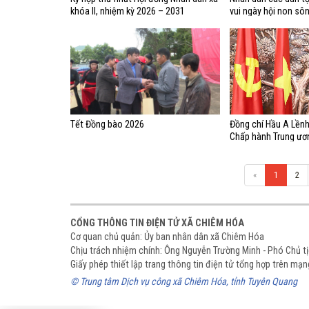
khóa II, nhiệm kỳ 2026 – 2031
vui ngày hội non sôn
tin và khát vọng
Tết Đồng bào 2026
Đồng chí Hầu A Lềnh
Chấp hành Trung ươn
Tỉnh ủy, chúc tết nh
Ngọ 2026
«
1
2
CỔNG THÔNG TIN ĐIỆN TỬ XÃ CHIÊM HÓA
Cơ quan chủ quản: Ủy ban nhân dân xã Chiêm Hóa
Chịu trách nhiệm chính: Ông Nguyễn Trường Minh - Phó Chủ 
Giấy phép thiết lập trang thông tin điện tử tổng hợp trên m
© Trung tâm Dịch vụ công xã Chiêm Hóa, tỉnh Tuyên Quang