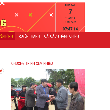
THỨ SÁU
7
THÁNG 8
NĂM 2026
07:47:14
YỀN HÌNH
TRUYỀN THANH
CẢI CÁCH HÀNH CHÍNH
CHƯƠNG TRÌNH XEM NHIỀU