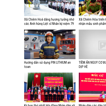
Xã Chiêm Hoá dâng hương tưởng nhớ
Xã Chiêm Hóa triển 
các Anh hùng Liệt sĩ Nhân kỷ niệm 79
nhận mẫu sinh phẩ
năm ngày Thương binh- Liệt sĩ
nhân liệt sĩ chưa x
(27/7/1947 - 27/7/2026)
tính
Hướng dẫn sử dụng PIN LITHIUM an
TIỀM ẨN NGUY CƠ Đ
toan
DỊP HÈ
Kỳ họp thứ nhất Hội đồng Nhân dân xã
Nhân dân các dân t