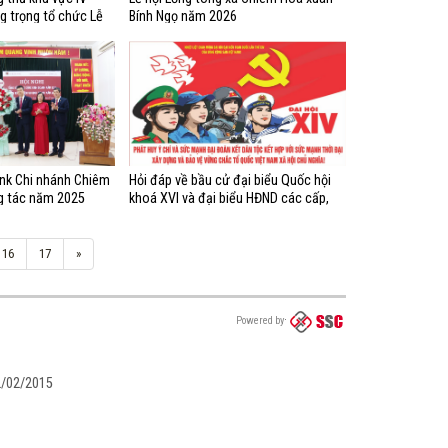
g trọng tổ chức Lễ
Bính Ngọ năm 2026
năm 2026
nk Chi nhánh Chiêm
Hỏi đáp về bầu cử đại biểu Quốc hội
g tác năm 2025
khoá XVI và đại biểu HĐND các cấp,
nhiệm kỳ 2026 - 2031 (từ câu 21 - 40)
16
17
»
Powered by
02/02/2015