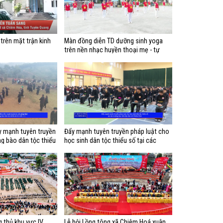
trên mặt trận kinh
Màn đồng diễn TD dưỡng sinh yoga
trên nền nhạc huyền thoại mẹ - tự
nguyện CLB Dưỡng sinh Vĩnh Lộc
 mạnh tuyên truyền
Đẩy mạnh tuyên truyền pháp luật cho
g bào dân tộc thiểu
học sinh dân tộc thiểu số tại các
trường học trên địa bàn xã Chiêm Hoá
 thủ khu vực IV
Lễ hội Lồng tông xã Chiêm Hoá xuân