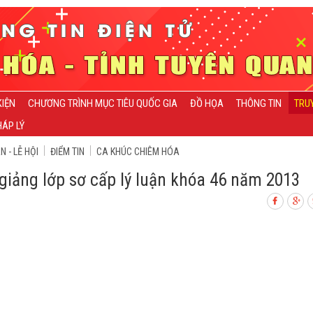
KIỆN
CHƯƠNG TRÌNH MỤC TIÊU QUỐC GIA
ĐỒ HỌA
THÔNG TIN
TRU
ÁP LÝ
 - LỄ HỘI
ĐIỂM TIN
CA KHÚC CHIÊM HÓA
giảng lớp sơ cấp lý luận khóa 46 năm 2013