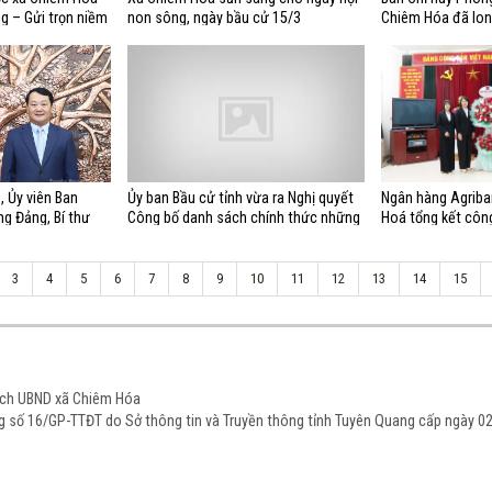
g – Gửi trọn niềm
non sông, ngày bầu cử 15/3
Chiêm Hóa đã lon
giao nhận quân 
, Ủy viên Ban
Ủy ban Bầu cử tỉnh vừa ra Nghị quyết
Ngân hàng Agriba
g Đảng, Bí thư
Công bố danh sách chính thức những
Hoá tổng kết côn
ân dịp Xuân Bính
người ứng cử đại biểu Hội đồng nhân
dân tỉnh Tuyên Quang khóa XX, nhiệm
kỳ 2026-2031 theo từng đơn vị bầu
3
4
5
6
7
8
9
10
11
12
13
14
15
cử. Sau đây, chúng tôi xin giới thiệu
danh sách chính thức những người
ứng cử đại biểu Hội đồng nhân dân
tỉnh Tuyên Quang khóa XX, nhiệm kỳ
2026-2031 từ đơn vị bầu cử số 1 đến
đơn vị bầu cử số 4
tịch UBND xã Chiêm Hóa
ạng số 16/GP-TTĐT do Sở thông tin và Truyền thông tỉnh Tuyên Quang cấp ngày 