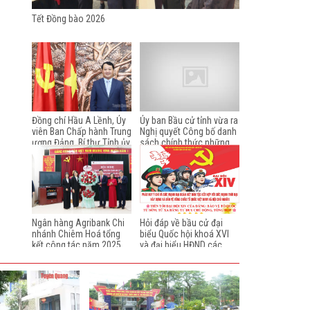
Tết Đồng bào 2026
Đồng chí Hầu A Lềnh, Ủy
Ủy ban Bầu cử tỉnh vừa ra
viên Ban Chấp hành Trung
Nghị quyết Công bố danh
ương Đảng, Bí thư Tỉnh ủy,
sách chính thức những
chúc tết nhân dịp Xuân
người ứng cử đại biểu Hội
Bính Ngọ 2026
đồng nhân dân tỉnh Tuyên
Quang khóa XX, nhiệm kỳ
2026-2031 theo từng đơn
vị bầu cử. Sau đây, chúng
tôi xin giới thiệu danh
sách chính thức những
Ngân hàng Agribank Chi
Hỏi đáp về bầu cử đại
người ứng cử đại biểu Hội
nhánh Chiêm Hoá tổng
biểu Quốc hội khoá XVI
đồng nhân dân tỉnh Tuyên
kết công tác năm 2025
và đại biểu HĐND các
Quang khóa XX, nhiệm kỳ
cấp, nhiệm kỳ 2026 -
2026-2031 từ đơn vị bầu
2031 (từ câu 21 - 40)
cử số 1 đến đơn vị bầu cử
số 4