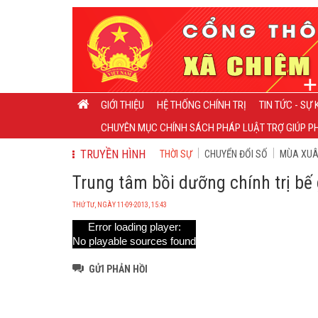
GIỚI THIỆU
HỆ THỐNG CHÍNH TRỊ
TIN TỨC - SỰ 
CHUYÊN MỤC CHÍNH SÁCH PHÁP LUẬT TRỢ GIÚP PH
TRUYỀN HÌNH
THỜI SỰ
CHUYỂN ĐỔI SỐ
MÙA XUÂN
Trung tâm bồi dưỡng chính trị bế 
THỨ TƯ, NGÀY 11-09-2013, 15:43
Error loading player:
No playable sources found
GỬI PHẢN HỒI