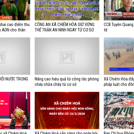
khai cao điểm thu
CÔNG AN XÃ CHIÊM HÓA GIỮ VỮNG
CCB Tuyên Quang 
m ADN cho thân
THẾ TRẬN AN NINH NGAY TỪ CƠ SƠ
tế
ác định được danh
UỐI NƯỚC TRONG
Nâng cao hiệu quả từ công tác phòng
Xã Chiêm Hóa đẩy
cháy chữa cháy từ cơ sở
pháp luật cho đồn
số và miền núi
ộc xã Chiêm Hoá
Xã Chiêm Hoá sẵn sàng cho ngày hội
Ban Chỉ huy Phòng