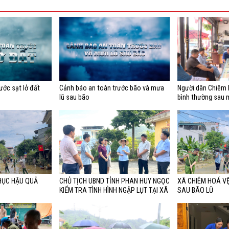
ước sạt lở đất
Cảnh báo an toàn trước bão và mưa
Người dân Chiêm H
lũ sau bão
bình thường sau 
HỤC HẬU QUẢ
CHỦ TỊCH UBND TỈNH PHAN HUY NGỌC
XÃ CHIÊM HOÁ VỆ
KIỂM TRA TÌNH HÌNH NGẬP LỤT TẠI XÃ
SAU BÃO LŨ
CHIÊM HÓA