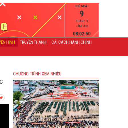
CHỦ NHẬT
9
THÁNG 8
NĂM 2026
08:02:51
YỀN HÌNH
TRUYỀN THANH
CẢI CÁCH HÀNH CHÍNH
CHƯƠNG TRÌNH XEM NHIỀU
c