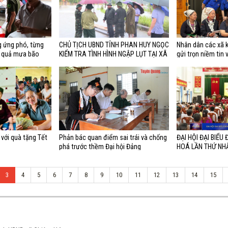
 ứng phó, từng
CHỦ TỊCH UBND TỈNH PHAN HUY NGỌC
Nhân dân các xã 
u quả mưa bão
KIỂM TRA TÌNH HÌNH NGẬP LỤT TẠI XÃ
gửi trọn niềm tin 
CHIÊM HÓA
tỉnh
 với quà tặng Tết
Phản bác quan điểm sai trái và chống
ĐẠI HỘI ĐẠI BIỂU
phá trước thềm Đại hội Đảng
HOÁ LẦN THỨ NHẤT
2030
3
4
5
6
7
8
9
10
11
12
13
14
15