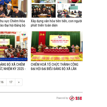
khu vực Chiêm Hóa
Xây dựng văn hóa tiên tiến, con người
vào Đại hội Đảng bộ
phát triển toàn diện
 ĐẢNG BỘ XÃ CHIÊM
CHIÊM HOÁ TỔ CHỨC THÀNH CÔNG
, NHIỆM KỲ 2025 -
ĐẠI HỘI ĐẠI BIỂU ĐẢNG BỘ XÃ LẦN
THỨ I, NHIỆM KỲ 2025 - 2030
16
17
»
Powered by