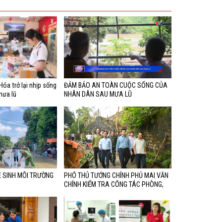
tôi xin giới thiệu danh
sách chính thức những
người ứng cử đại biểu Hội
đồng nhân dân tỉnh Tuyên
Quang khóa XX, nhiệm kỳ
2026-2031 từ đơn vị bầu
cử số 1 đến đơn vị bầu cử
số 4
óa trở lại nhịp sống
ĐẢM BẢO AN TOÀN CUỘC SỐNG CỦA
mưa lũ
NHÂN DÂN SAU MƯA LŨ
 SINH MÔI TRƯỜNG
PHÓ THỦ TƯỚNG CHÍNH PHỦ MAI VĂN
CHÍNH KIỂM TRA CÔNG TÁC PHÒNG,
CHỐNG MƯA LŨ TẠI XÃ CHIÊM HOÁ