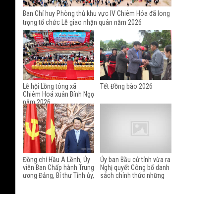
Ban Chỉ huy Phòng thủ khu vực IV Chiêm Hóa đã long
trọng tổ chức Lễ giao nhận quân năm 2026
Lễ hội Lồng tông xã
Tết Đồng bào 2026
Chiêm Hoá xuân Bính Ngọ
năm 2026
Đồng chí Hầu A Lềnh, Ủy
Ủy ban Bầu cử tỉnh vừa ra
viên Ban Chấp hành Trung
Nghị quyết Công bố danh
ương Đảng, Bí thư Tỉnh ủy,
sách chính thức những
chúc tết nhân dịp Xuân
người ứng cử đại biểu Hội
Bính Ngọ 2026
đồng nhân dân tỉnh Tuyên
Quang khóa XX, nhiệm kỳ
2026-2031 theo từng đơn
vị bầu cử. Sau đây, chúng