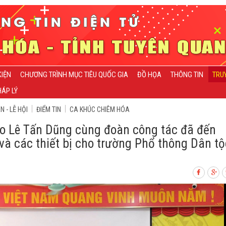
KIỆN
CHƯƠNG TRÌNH MỤC TIÊU QUỐC GIA
ĐỒ HỌA
THÔNG TIN
TRU
ÁP LÝ
 - LỄ HỘI
ĐIỂM TIN
CA KHÚC CHIÊM HÓA
ạo Lê Tấn Dũng cùng đoàn công tác đã đến
 và các thiết bị cho trường Phổ thông Dân tộ