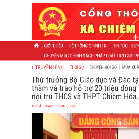
GIỚI THIỆU
HỆ THỐNG CHÍNH TRỊ
TIN TỨC - SỰ 
CHUYÊN MỤC CHÍNH SÁCH PHÁP LUẬT TRỢ GIÚP PH
TRUYỀN HÌNH
THỜI SỰ
CHUYỂN ĐỔI SỐ
MÙA XUÂN
Thứ trưởng Bộ Giáo dục và Đào t
thăm và trao hỗ trợ 20 triệu đồng
nội trú THCS và THPT Chiêm Hóa.
THỨ SÁU, NGÀY 17-10-2025, 16:20