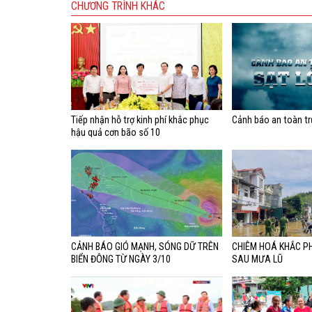
CHƯƠNG TRÌNH KHÁC
Tiếp nhận hỗ trợ kinh phí khắc phục
Cảnh báo an toàn tr
hậu quả cơn bão số 10
CẢNH BÁO GIÓ MẠNH, SÓNG DỮ TRÊN
CHIÊM HOÁ KHẮC P
BIỂN ĐÔNG TỪ NGÀY 3/10
SAU MƯA LŨ