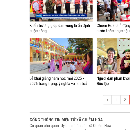
Khẩn trương giúp dân vùng lũ ổn định
Chiêm Hoá chủ động
cuộc sống
bước khắc phục hậ
trên địa bàn
Lễ khai giảng năm học mới 2025 -
Người dân phấn khởi
2026 trang trọng, ý nghĩa và lan toả
Độc lập
«
1
2
CỔNG THÔNG TIN ĐIỆN TỬ XÃ CHIÊM HÓA
Cơ quan chủ quản: Ủy ban nhân dân xã Chiêm Hóa