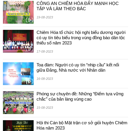
CÔNG AN CHIÊM HÓA ĐẨY MẠNH HỌC
TẬP VÀ LÀM THEO BÁC
19-08-2023
Chiêm Hóa tổ chức hội nghị biểu dương người
có uy tín tiêu biểu trong vùng đồng bào dân tộc
thiểu số năm 2023
17-08-2023
Toạ đàm: Người có uy tín “nhịp cầu” kết nối
giữa Đảng, Nhà nước với Nhân dân
16-08-2023
Phóng sự chuyên đề: Những “Điểm tựa vững
chắc” của bản làng vùng cao
15-08-2023
Hội thi Cán bộ Mặt trận cơ sở giỏi huyện Chiêm
Hóa năm 2023