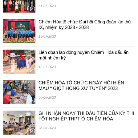
31-07-2023
Chiêm Hóa tổ chức Đại hội Công đoàn lần thứ
IX, nhiệm kỳ 2023 - 2028
13-07-2023
Liên đoàn lao động huyện Chiêm Hóa dấu ấn
một nhiệm kỳ
12-07-2023
CHIÊM HÓA TỔ CHỨC NGÀY HỘI HIẾN
MÁU “ GIỌT HỒNG XỨ TUYÊN” 2023
30-06-2023
GHI NHẬN NGÀY THI ĐẦU TIÊN CỦA KỲ THI
TỐT NGHIỆP THPT Ở CHIÊM HÓA
28-06-2023