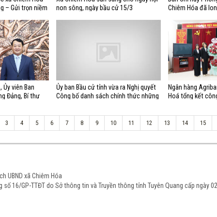
g – Gửi trọn niềm
non sông, ngày bầu cử 15/3
Chiêm Hóa đã lon
giao nhận quân 
, Ủy viên Ban
Ủy ban Bầu cử tỉnh vừa ra Nghị quyết
Ngân hàng Agriba
g Đảng, Bí thư
Công bố danh sách chính thức những
Hoá tổng kết côn
ân dịp Xuân Bính
người ứng cử đại biểu Hội đồng nhân
dân tỉnh Tuyên Quang khóa XX, nhiệm
kỳ 2026-2031 theo từng đơn vị bầu
3
4
5
6
7
8
9
10
11
12
13
14
15
cử. Sau đây, chúng tôi xin giới thiệu
danh sách chính thức những người
ứng cử đại biểu Hội đồng nhân dân
tỉnh Tuyên Quang khóa XX, nhiệm kỳ
2026-2031 từ đơn vị bầu cử số 1 đến
đơn vị bầu cử số 4
tịch UBND xã Chiêm Hóa
ạng số 16/GP-TTĐT do Sở thông tin và Truyền thông tỉnh Tuyên Quang cấp ngày 