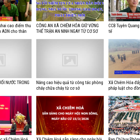
khai cao điểm thu
CÔNG AN XÃ CHIÊM HÓA GIỮ VỮNG
CCB Tuyên Quang 
m ADN cho thân
THẾ TRẬN AN NINH NGAY TỪ CƠ SƠ
tế
ác định được danh
UỐI NƯỚC TRONG
Nâng cao hiệu quả từ công tác phòng
Xã Chiêm Hóa đẩy
cháy chữa cháy từ cơ sở
pháp luật cho đồn
số và miền núi
ộc xã Chiêm Hoá
Xã Chiêm Hoá sẵn sàng cho ngày hội
Ban Chỉ huy Phòng