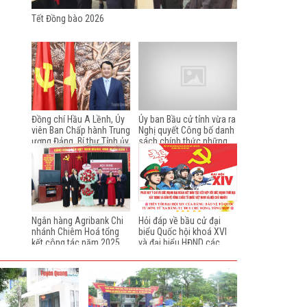
Tết Đồng bào 2026
Đồng chí Hầu A Lềnh, Ủy
Ủy ban Bầu cử tỉnh vừa ra
viên Ban Chấp hành Trung
Nghị quyết Công bố danh
ương Đảng, Bí thư Tỉnh ủy,
sách chính thức những
chúc tết nhân dịp Xuân
người ứng cử đại biểu Hội
Bính Ngọ 2026
đồng nhân dân tỉnh Tuyên
Quang khóa XX, nhiệm kỳ
2026-2031 theo từng đơn
vị bầu cử. Sau đây, chúng
tôi xin giới thiệu danh
sách chính thức những
Ngân hàng Agribank Chi
Hỏi đáp về bầu cử đại
người ứng cử đại biểu Hội
nhánh Chiêm Hoá tổng
biểu Quốc hội khoá XVI
đồng nhân dân tỉnh Tuyên
kết công tác năm 2025
và đại biểu HĐND các
Quang khóa XX, nhiệm kỳ
cấp, nhiệm kỳ 2026 -
2026-2031 từ đơn vị bầu
2031 (từ câu 21 - 40)
cử số 1 đến đơn vị bầu cử
số 4