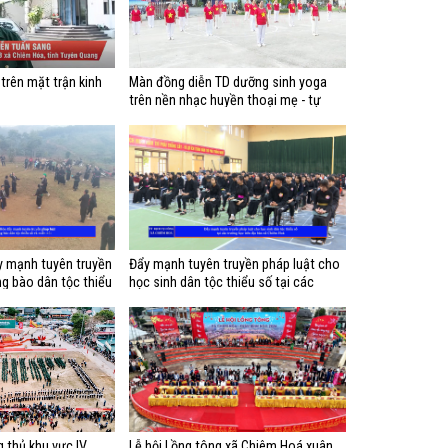
trên mặt trận kinh
Màn đồng diễn TD dưỡng sinh yoga
trên nền nhạc huyền thoại mẹ - tự
nguyện CLB Dưỡng sinh Vĩnh Lộc
 mạnh tuyên truyền
Đẩy mạnh tuyên truyền pháp luật cho
g bào dân tộc thiểu
học sinh dân tộc thiểu số tại các
trường học trên địa bàn xã Chiêm Hoá
 thủ khu vực IV
Lễ hội Lồng tông xã Chiêm Hoá xuân