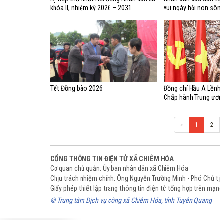
khóa II, nhiệm kỳ 2026 – 2031
vui ngày hội non sôn
tin và khát vọng
Tết Đồng bào 2026
Đồng chí Hầu A Lềnh
Chấp hành Trung ươn
Tỉnh ủy, chúc tết nh
Ngọ 2026
«
1
2
CỔNG THÔNG TIN ĐIỆN TỬ XÃ CHIÊM HÓA
Cơ quan chủ quản: Ủy ban nhân dân xã Chiêm Hóa
Chịu trách nhiệm chính: Ông Nguyễn Trường Minh - Phó Chủ 
Giấy phép thiết lập trang thông tin điện tử tổng hợp trên m
© Trung tâm Dịch vụ công xã Chiêm Hóa, tỉnh Tuyên Quang