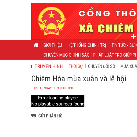
GIỚI THIỆU
HỆ THỐNG CHÍNH TRỊ
TIN TỨC - SỰ 
CHUYÊN MỤC CHÍNH SÁCH PHÁP LUẬT TRỢ GIÚP PH
TRUYỀN HÌNH
THỜI SỰ
CHUYỂN ĐỔI SỐ
MÙA XUÂN
Chiêm Hóa mùa xuân và lễ hội
THỨ HAI, NGÀY 16-09-2013, 08:48
Error loading player:
No playable sources found
GỬI PHẢN HỒI