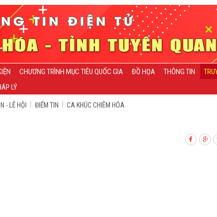
KIỆN
CHƯƠNG TRÌNH MỤC TIÊU QUỐC GIA
ĐỒ HỌA
THÔNG TIN
TRU
ÁP LÝ
 - LỄ HỘI
ĐIỂM TIN
CA KHÚC CHIÊM HÓA