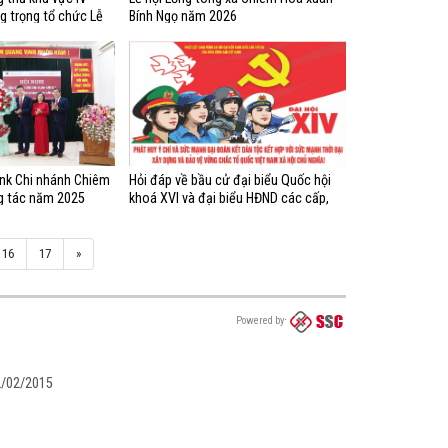
g trọng tổ chức Lễ
Bính Ngọ năm 2026
năm 2026
nk Chi nhánh Chiêm
Hỏi đáp về bầu cử đại biểu Quốc hội
g tác năm 2025
khoá XVI và đại biểu HĐND các cấp,
nhiệm kỳ 2026 - 2031 (từ câu 21 - 40)
16
17
»
Powered by
02/02/2015