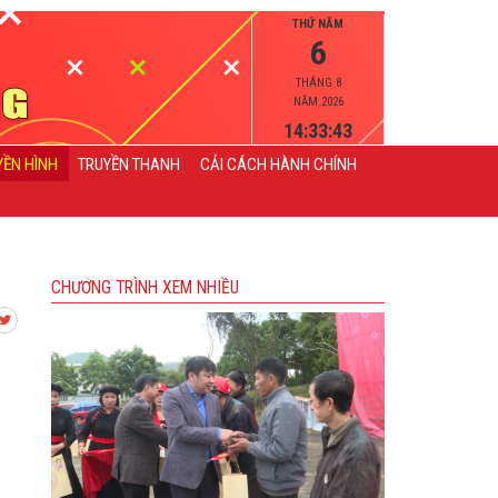
THỨ NĂM
6
THÁNG 8
NĂM 2026
14:33:43
YỀN HÌNH
TRUYỀN THANH
CẢI CÁCH HÀNH CHÍNH
CHƯƠNG TRÌNH XEM NHIỀU