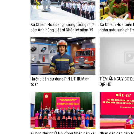
Xã Chiêm Hoá dâng hương tưởng nhớ
Xã Chiêm Hóa triển 
các Anh hùng Liệt sĩ Nhân kỷ niệm 79
nhận mẫu sinh phẩ
năm ngày Thương binh- Liệt sĩ
nhân liệt sĩ chưa x
(27/7/1947 - 27/7/2026)
tính
Hướng dẫn sử dụng PIN LITHIUM an
TIỀM ẨN NGUY CƠ Đ
toan
DỊP HÈ
Kỳ họp thứ nhất Hội đồng Nhân dân xã
Nhân dân các dân t