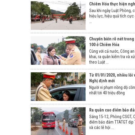
Chiêm Hóa thực hiện ngh
Sau khi ngày Luật Phòng, c
hiệu lực, hiệu quả tích cực
...
Chuyển biến rõ nét trong
100 ở Chiêm Hóa
Cùng với cả nước, Công an 
khai, ra quân kiểm tra và 
theo Luật ...
Từ 01/01/2020, nhiều lỗi 
Nghị định mới
Người vi phạm nồng độ cồn 
nhất tới 40 triệu đồng
Ra quân cao điểm bảo đả
Sáng 15-12, Phòng CSGT, C
điểm bảo đảm TTATGT dịp T
và các lễ hội ...