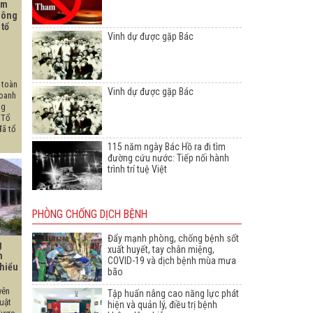
êm
hông
 tổ
Vinh dự được gặp Bác
 toàn
Vinh dự được gặp Bác
doanh
ng
 Tổ
đã tổ
115 năm ngày Bác Hồ ra đi tìm
đường cứu nước: Tiếp nối hành
trình trí tuệ Việt
PHÒNG CHỐNG DỊCH BỆNH
Đẩy mạnh phòng, chống bệnh sốt
g
xuất huyết, tay chân miệng,
n
COVID-19 và dịch bệnh mùa mưa
thiểu
bão
yên
Tập huấn nâng cao năng lực phát
luật
hiện và quản lý, điều trị bệnh