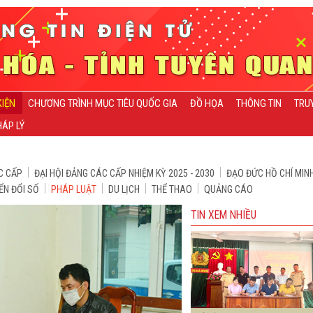
KIỆN
CHƯƠNG TRÌNH MỤC TIÊU QUỐC GIA
ĐỒ HỌA
THÔNG TIN
TRU
ÁP LÝ
C CẤP
ĐẠI HỘI ĐẢNG CÁC CẤP NHIỆM KỲ 2025 - 2030
ĐẠO ĐỨC HỒ CHÍ MIN
ỂN ĐỔI SỐ
PHÁP LUẬT
DU LỊCH
THỂ THAO
QUẢNG CÁO
TIN XEM NHIỀU