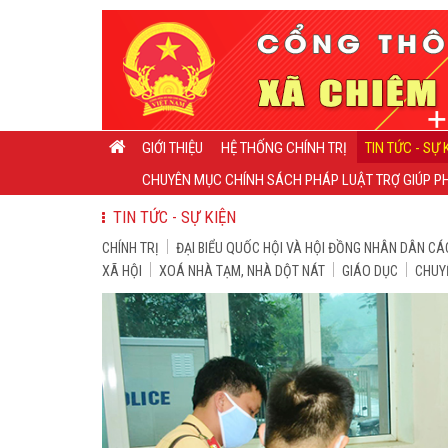
GIỚI THIỆU
HỆ THỐNG CHÍNH TRỊ
TIN TỨC - SỰ 
CHUYÊN MỤC CHÍNH SÁCH PHÁP LUẬT TRỢ GIÚP PH
TIN TỨC - SỰ KIỆN
CHÍNH TRỊ
ĐẠI BIỂU QUỐC HỘI VÀ HỘI ĐỒNG NHÂN DÂN CÁ
XÃ HỘI
XOÁ NHÀ TẠM, NHÀ DỘT NÁT
GIÁO DỤC
CHUY