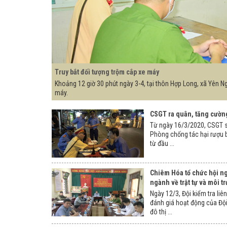
Truy bắt đối tượng trộm cắp xe máy
Khoảng 12 giờ 30 phút ngày 3-4, tại thôn Hợp Long, xã Yên N
máy.
CSGT ra quân, tăng cường 
Từ ngày 16/3/2020, CSGT s
Phòng chống tác hại rượu b
từ đầu ...
Chiêm Hóa tổ chức hội ng
ngành về trật tự và môi t
Ngày 12/3, Đội kiểm tra li
đánh giá hoạt động của Đội 
đô thị ...