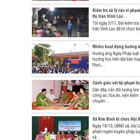
Kiểm tra xử lý các vi phạm
thị trấn Vĩnh Lộc.
Tối ngày 5/11, Đội kiểm tra 
trấn Vĩnh Lộc đã tổ chức kiể
Nhiều hoạt động hưởng ứ
Hưởng ứng Ngày Pháp luật 
trường học trên địa bàn hu
thực, ...
Cảnh giác với tội phạm lừ
Gần đây, các đối tượng lừa
công an, tòa án, viện kiểm
chuyển ...
Xã Kim Bình tổ chức Hội t
Ngày 18/10, UBND xã, Hội L
phẩm tuyên truyền pháp luậ
và ...