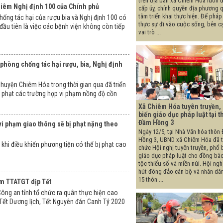
trên địa bàn xã Chiêm Hóa luôn 
iêm Nghị định 100 của Chính phủ
cấp ủy, chính quyền địa phương 
tâm triển khai thực hiện. Để pháp
hống tác hại của rượu bia và Nghị định 100 có
thực sự đi vào cuộc sống, bên c
 đầu tiên là việc các bệnh viện không còn tiếp
vai trò ...
 phòng chống tác hại rượu, bia, Nghị định
huyện Chiêm Hóa trong thời gian qua đã triển
xử phạt các trường hợp vi phạm nồng độ cồn
Xã Chiêm Hóa tuyên truyền,
biến giáo dục pháp luật tại 
Đầm Hồng 3
vi phạm giao thông sẽ bị phạt nặng theo
Ngày 12/5, tại Nhà Văn hóa thôn
Hồng 3, UBND xã Chiêm Hóa đã 
khi điều khiển phương tiện có thể bị phạt cao
chức Hội nghị tuyên truyền, phổ 
giáo dục pháp luật cho đồng bà
tộc thiểu số và miền núi. Hội ngh
hút đông đảo cán bộ và nhân dâ
15 thôn ...
m TTATGT dịp Tết
ông an tỉnh tổ chức ra quân thực hiện cao
ết Dương lịch, Tết Nguyên đán Canh Tý 2020