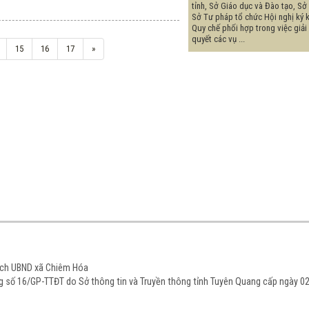
tỉnh, Sở Giáo dục và Đào tạo, Sở 
Sở Tư pháp tổ chức Hội nghị ký 
Quy chế phối hợp trong việc giải
quyết các vụ ...
15
16
17
»
tịch UBND xã Chiêm Hóa
ạng số 16/GP-TTĐT do Sở thông tin và Truyền thông tỉnh Tuyên Quang cấp ngày 