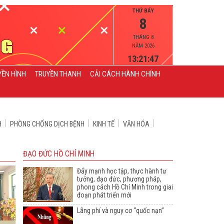
THỨ BẨY
8
THÁNG 8
NĂM 2026
13:21:48
YỀN HÌNH
TRUYỀN THANH
CẢI CÁCH HÀNH CHÍNH
H
PHÒNG CHỐNG DỊCH BỆNH
KINH TẾ
VĂN HÓA
ĐẠO ĐỨC HỒ CHÍ MINH
Đẩy mạnh học tập, thực hành tư
tưởng, đạo đức, phương pháp,
phong cách Hồ Chí Minh trong giai
đoạn phát triển mới
Lãng phí và nguy cơ “quốc nạn”