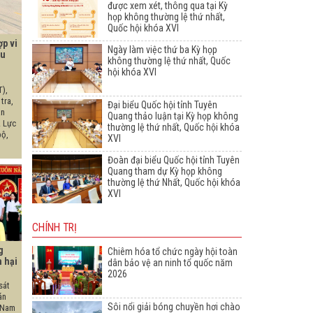
được xem xét, thông qua tại Kỳ
họp không thường lệ thứ nhất,
Quốc hội khóa XVI
ợp vi
Ngày làm việc thứ ba Kỳ họp
ầu
không thường lệ thứ nhất, Quốc
hội khóa XVI
),
tra,
Đại biểu Quốc hội tỉnh Tuyên
àn
Quang thảo luận tại Kỳ họp không
. Lực
thường lệ thứ nhất, Quốc hội khóa
bộ,
XVI
Đoàn đại biểu Quốc hội tỉnh Tuyên
Quang tham dự Kỳ họp không
thường lệ thứ Nhất, Quốc hội khóa
XVI
CHÍNH TRỊ
g
Chiêm hóa tổ chức ngày hội toàn
m hại
dân bảo vệ an ninh tổ quốc năm
2026
sát
án
Sôi nổi giải bóng chuyền hơi chào
 Nam