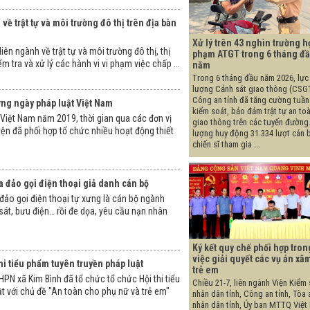
 về trật tự và môi trường đô thị trên địa bàn
Xử lý trên 43 nghìn trường h
liên ngành về trật tự và môi trường đô thị, thị
phạm ATGT trong 6 tháng đ
m tra và xử lý các hành vi vi phạm việc chấp ...
năm
Trong 6 tháng đầu năm 2026, lực
lượng Cảnh sát giao thông (CSGT
Công an tỉnh đã tăng cường tuần 
ng ngày pháp luật Việt Nam
kiểm soát, bảo đảm trật tự an to
Việt Nam năm 2019, thời gian qua các đơn vị
giao thông trên các tuyến đường
yện đã phối hợp tổ chức nhiều hoạt động thiết
lượng huy động 31.334 lượt cán 
chiến sĩ tham gia ...
a đảo gọi điện thoại giả danh cán bộ
 đảo gọi điện thoại tự xưng là cán bộ ngành
 sát, bưu điện… rồi đe dọa, yêu cầu nạn nhân
Ký kết quy chế phối hợp tron
việc giải quyết các vụ án xâ
hi tiểu phẩm tuyên truyền pháp luật
trẻ em
HPN xã Kim Bình đã tổ chức tổ chức Hội thi tiểu
Chiều 21-7, liên ngành Viện Kiểm 
t với chủ đề "An toàn cho phụ nữ và trẻ em"
nhân dân tỉnh, Công an tỉnh, Tòa 
nhân dân tỉnh, Ủy ban MTTQ Việt