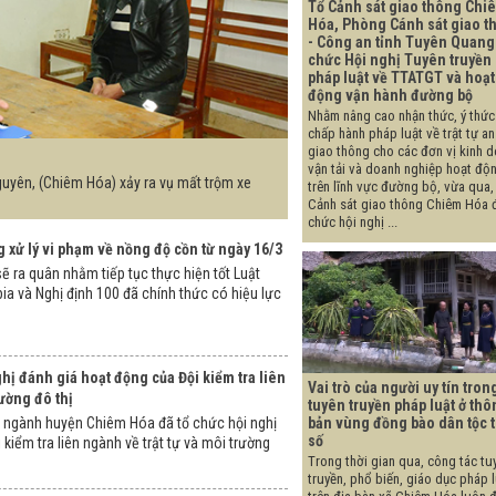
Tổ Cảnh sát giao thông Chi
Hóa, Phòng Cánh sát giao t
- Công an tỉnh Tuyên Quang
chức Hội nghị Tuyên truyền
pháp luật về TTATGT và hoạt
động vận hành đường bộ
Nhằm nâng cao nhận thức, ý thức
chấp hành pháp luật về trật tự an
giao thông cho các đơn vị kinh 
vận tải và doanh nghiệp hoạt độ
guyên, (Chiêm Hóa) xảy ra vụ mất trộm xe
trên lĩnh vực đường bộ, vừa qua,
Cảnh sát giao thông Chiêm Hóa 
chức hội nghị ...
xử lý vi phạm về nồng độ cồn từ ngày 16/3
ẽ ra quân nhằm tiếp tục thực hiện tốt Luật
ia và Nghị định 100 đã chính thức có hiệu lực
hị đánh giá hoạt động của Đội kiểm tra liên
Vai trò của người uy tín tron
rường đô thị
tuyên truyền pháp luật ở thô
bản vùng đồng bào dân tộc 
ên ngành huyện Chiêm Hóa đã tổ chức hội nghị
số
kiểm tra liên ngành về trật tự và môi trường
Trong thời gian qua, công tác tu
truyền, phổ biến, giáo dục pháp 