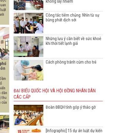
được
không lây nhiễm
quan
 luật
ạnh
Công tác tiêm chủng: Nhìn từ sự
bùng phát dịch sởi
Những lưu ý cần biết về sức khoẻ
khi thời tiết lạnh giá
Cách phòng tránh cúm cho trẻ
 phổ
thôn
 Đầm
tổ
biến
ĐẠI BIỂU QUỐC HỘI VÀ HỘI ĐỒNG NHÂN DÂN
o dân
CÁC CẤP
ị thu
n của
Đoàn ĐBQH tỉnh góp ý tháo gỡ
[Infographic] 15 dự án luật dự kiến