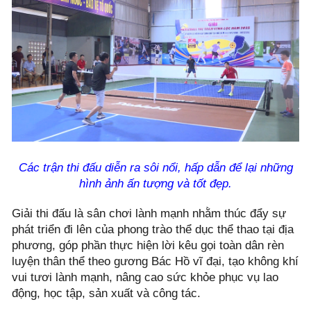
Các trận thi đấu diễn ra sôi nổi,
hấp dẫn để lại những
hình ảnh ấn tượng và tốt đẹp.
Giải thi đấu là sân chơi lành mạnh nhằm thúc đẩy sự
phát triển đi lên của phong trào thể dục thể thao tại địa
phương, góp phần thực hiện lời kêu gọi toàn dân rèn
luyện thân thể theo gương Bác Hồ vĩ đại, tạo không khí
vui tươi lành mạnh, nâng cao sức khỏe phục vụ lao
động, học tập, sản xuất và công tác.