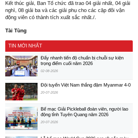
Kết thúc giải, Ban Tổ chức đã trao 04 giải nhất, 04 giải
nghì, 08 giải ba và các giải phụ cho các cặp đôi vận
động viên có thành tích xuất sắc nhất./.
Tài Tùng
TIN MỚI NHẤT
Đẩy nhanh tiến độ chuẩn bị chuỗi sự kiện
trọng điểm cuối năm 2026
02-08-2026
Đội tuyển Việt Nam thắng đậm Myanmar 4-0
20-07-2026
Bế mạc Giải Pickleball đoàn viên, người lao
động tỉnh Tuyên Quang năm 2026
20-07-2026