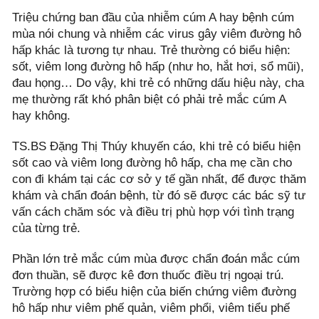
Triệu chứng ban đầu của nhiễm cúm A hay bệnh cúm
mùa nói chung và nhiễm các virus gây viêm đường hô
hấp khác là tương tự nhau. Trẻ thường có biểu hiện:
sốt, viêm long đường hô hấp (như ho, hắt hơi, sổ mũi),
đau họng… Do vậy, khi trẻ có những dấu hiệu này, cha
mẹ thường rất khó phân biệt có phải trẻ mắc cúm A
hay không.
TS.BS Đặng Thị Thúy khuyến cáo, khi trẻ có biểu hiện
sốt cao và viêm long đường hô hấp, cha mẹ cần cho
con đi khám tại các cơ sở y tế gần nhất, để được thăm
khám và chẩn đoán bệnh, từ đó sẽ được các bác sỹ tư
vấn cách chăm sóc và điều trị phù hợp với tình trạng
của từng trẻ.
Phần lớn trẻ mắc cúm mùa được chẩn đoán mắc cúm
đơn thuần, sẽ được kê đơn thuốc điều trị ngoại trú.
Trường hợp có biểu hiện của biến chứng viêm đường
hô hấp như viêm phế quản, viêm phổi, viêm tiểu phế