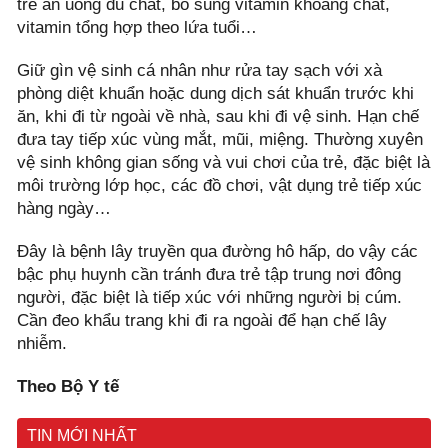
trẻ ăn uống đủ chất, bổ sung vitamin khoáng chất,
vitamin tổng hợp theo lứa tuổi…
Giữ gìn vệ sinh cá nhân như rửa tay sạch với xà
phòng diệt khuẩn hoặc dung dịch sát khuẩn trước khi
ăn, khi đi từ ngoài về nhà, sau khi đi vệ sinh. Hạn chế
đưa tay tiếp xúc vùng mắt, mũi, miệng. Thường xuyên
vệ sinh không gian sống và vui chơi của trẻ, đặc biệt là
môi trường lớp học, các đồ chơi, vật dụng trẻ tiếp xúc
hàng ngày…
Đây là bệnh lây truyền qua đường hô hấp, do vậy các
bậc phụ huynh cần tránh đưa trẻ tập trung nơi đông
người, đặc biệt là tiếp xúc với những người bị cúm.
Cần đeo khẩu trang khi đi ra ngoài để hạn chế lây
nhiễm.
Theo Bộ Y tế
TIN MỚI NHẤT