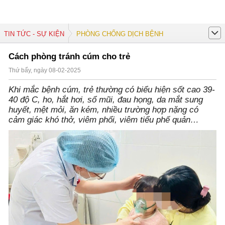
TIN TỨC - SỰ KIỆN
PHÒNG CHỐNG DỊCH BỆNH
Cách phòng tránh cúm cho trẻ
Thứ bẩy, ngày 08-02-2025
Khi mắc bệnh cúm, trẻ thường có biểu hiện sốt cao 39-
40 độ C, ho, hắt hơi, sổ mũi, đau họng, da mắt sung
huyết, mệt mỏi, ăn kém, nhiều trường hợp nặng có
cảm giác khó thở, viêm phổi, viêm tiểu phế quản…