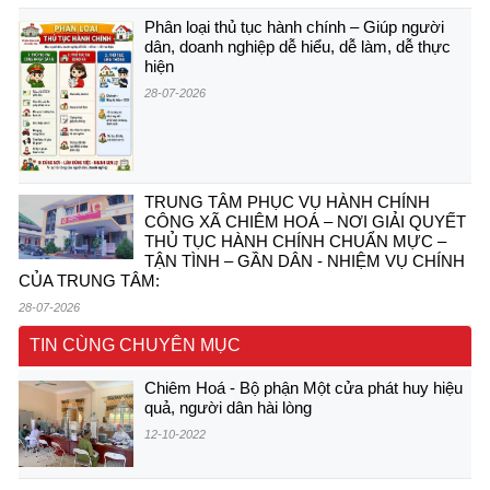
Phân loại thủ tục hành chính – Giúp người
dân, doanh nghiệp dễ hiểu, dễ làm, dễ thực
hiện
28-07-2026
TRUNG TÂM PHỤC VỤ HÀNH CHÍNH
CÔNG XÃ CHIÊM HOÁ – NƠI GIẢI QUYẾT
THỦ TỤC HÀNH CHÍNH CHUẨN MỰC –
TẬN TÌNH – GẦN DÂN - NHIỆM VỤ CHÍNH
CỦA TRUNG TÂM:
28-07-2026
TIN CÙNG CHUYÊN MỤC
Chiêm Hoá - Bộ phận Một cửa phát huy hiệu
quả, người dân hài lòng
12-10-2022