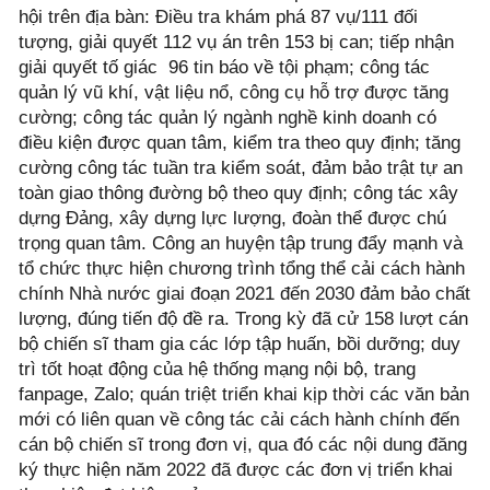
hội trên địa bàn: Điều tra khám phá 87 vụ/111 đối
tượng, giải quyết 112 vụ án trên 153 bị can; tiếp nhận
giải quyết tố giác 96 tin báo về tội phạm; công tác
quản lý vũ khí, vật liệu nổ, công cụ hỗ trợ được tăng
cường; công tác quản lý ngành nghề kinh doanh có
điều kiện được quan tâm, kiểm tra theo quy định; tăng
cường công tác tuần tra kiểm soát, đảm bảo trật tự an
toàn giao thông đường bộ theo quy định; công tác xây
dựng Đảng, xây dựng lực lượng, đoàn thể được chú
trọng quan tâm. Công an huyện tập trung đẩy mạnh và
tổ chức thực hiện chương trình tổng thể cải cách hành
chính Nhà nước giai đoạn 2021 đến 2030 đảm bảo chất
lượng, đúng tiến độ đề ra. Trong kỳ đã cử 158 lượt cán
bộ chiến sĩ tham gia các lớp tập huấn, bồi dưỡng; duy
trì tốt hoạt động của hệ thống mạng nội bộ, trang
fanpage, Zalo; quán triệt triển khai kịp thời các văn bản
mới có liên quan về công tác cải cách hành chính đến
cán bộ chiến sĩ trong đơn vị, qua đó các nội dung đăng
ký thực hiện năm 2022 đã được các đơn vị triển khai