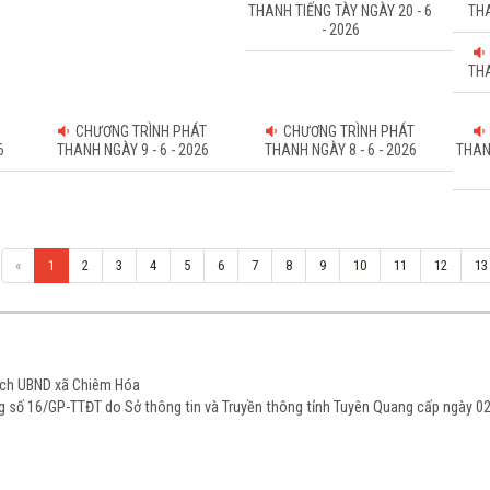
THANH TIẾNG TÀY NGÀY 20 - 6
THA
- 2026
THA
CHƯƠNG TRÌNH PHÁT
CHƯƠNG TRÌNH PHÁT
6
THANH NGÀY 9 - 6 - 2026
THANH NGÀY 8 - 6 - 2026
THAN
«
1
2
3
4
5
6
7
8
9
10
11
12
13
tịch UBND xã Chiêm Hóa
ạng số 16/GP-TTĐT do Sở thông tin và Truyền thông tỉnh Tuyên Quang cấp ngày 