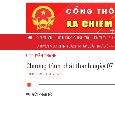
GIỚI THIỆU
HỆ THỐNG CHÍNH TRỊ
TIN TỨC - SỰ 
CHUYÊN MỤC CHÍNH SÁCH PHÁP LUẬT TRỢ GIÚP PH
TRUYỀN THANH
Chương trình phát thanh ngày 07 -
THỨ BA, NGÀY 07-11-2017, 16:37
GỬI PHẢN HỒI