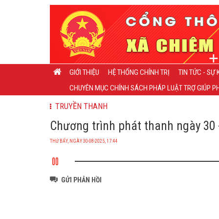
GIỚI THIỆU
HỆ THỐNG CHÍNH TRỊ
TIN TỨC - SỰ 
CHUYÊN MỤC CHÍNH SÁCH PHÁP LUẬT TRỢ GIÚP PH
TRUYỀN THANH
Chương trình phát thanh ngày 30 -
THỨ BẨY, NGÀY 30-08-2025, 17:44
GỬI PHẢN HỒI