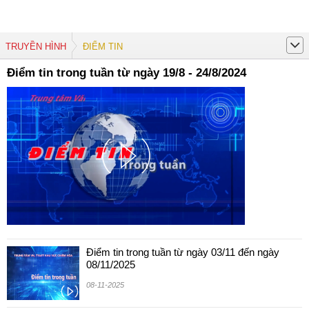
TRUYỀN HÌNH
ĐIỂM TIN
Điểm tin trong tuần từ ngày 19/8 - 24/8/2024
Điểm tin trong tuần từ ngày 03/11 đến ngày
08/11/2025
08-11-2025