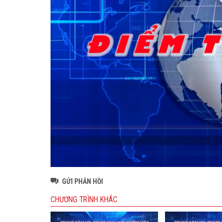
GỬI PHẢN HỒI
CHƯƠNG TRÌNH KHÁC