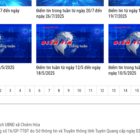
/7 đến ngày
Điểm tin trong tuần từ ngày 20/7 đến
Điểm tin từ ngày 
ngày 26/7/2025
19/7/2025
4/5/2025
Điểm tin tuần từ ngày 12/5 đến ngày
Điểm tin trong tu
18/5/2025
ngày 10/5/2025
2
3
4
5
6
7
8
9
10
11
12
13
14
15
tịch UBND xã Chiêm Hóa
ạng số 16/GP-TTĐT do Sở thông tin và Truyền thông tỉnh Tuyên Quang cấp ngày 