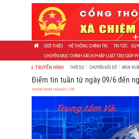
GIỚI THIỆU
HỆ THỐNG CHÍNH TRỊ
TIN TỨC - SỰ 
CHUYÊN MỤC CHÍNH SÁCH PHÁP LUẬT TRỢ GIÚP PH
TRUYỀN HÌNH
THỜI SỰ
CHUYỂN ĐỔI SỐ
MÙA XUÂN
Điểm tin tuần từ ngày 09/6 đến n
THỨ BẨY, NGÀY 14-06-2025, 17:39