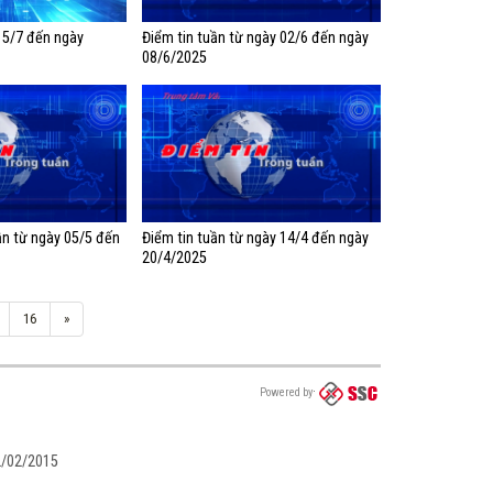
15/7 đến ngày
Điểm tin tuần từ ngày 02/6 đến ngày
08/6/2025
ần từ ngày 05/5 đến
Điểm tin tuần từ ngày 14/4 đến ngày
20/4/2025
16
»
Powered by
02/02/2015