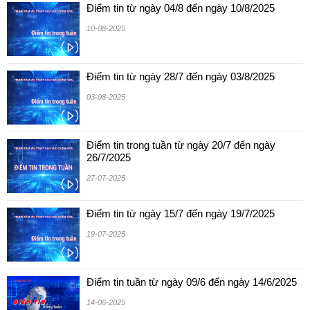
Điểm tin từ ngày 04/8 đến ngày 10/8/2025
10-08-2025
Điểm tin từ ngày 28/7 đến ngày 03/8/2025
03-08-2025
Điểm tin trong tuần từ ngày 20/7 đến ngày
26/7/2025
27-07-2025
Điểm tin từ ngày 15/7 đến ngày 19/7/2025
19-07-2025
Điểm tin tuần từ ngày 09/6 đến ngày 14/6/2025
14-06-2025