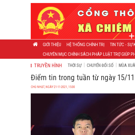
GIỚI THIỆU
HỆ THỐNG CHÍNH TRỊ
TIN TỨC - SỰ 
CHUYÊN MỤC CHÍNH SÁCH PHÁP LUẬT TRỢ GIÚP PH
TRUYỀN HÌNH
THỜI SỰ
CHUYỂN ĐỔI SỐ
MÙA XUÂN
Điểm tin trong tuần từ ngày 15/11
CHỦ NHẬT, NGÀY 21-11-2021, 15:00