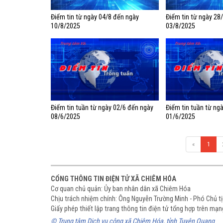
Điểm tin từ ngày 04/8 đến ngày
Điểm tin từ ngày 28
10/8/2025
03/8/2025
Điểm tin tuần từ ngày 02/6 đến ngày
Điểm tin tuần từ ng
08/6/2025
01/6/2025
«
1
CỔNG THÔNG TIN ĐIỆN TỬ XÃ CHIÊM HÓA
Cơ quan chủ quản: Ủy ban nhân dân xã Chiêm Hóa
Chịu trách nhiệm chính: Ông Nguyễn Trường Minh - Phó Chủ 
Giấy phép thiết lập trang thông tin điện tử tổng hợp trên m
© Trung tâm Dịch vụ công xã Chiêm Hóa, tỉnh Tuyên Quang