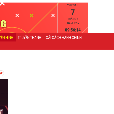
THỨ SÁU
7
THÁNG 8
NĂM 2026
09:56:15
YỀN HÌNH
TRUYỀN THANH
CẢI CÁCH HÀNH CHÍNH