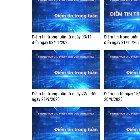
Điểm tin trong tuần từ ngày 03/11
Điểm tin trong tuần
đến ngày 08/11/2025
đến ngày 31/10/202
Điểm tin trong tuần từ ngày 22/9 đến
Điểm tin từ ngày 15
ngày 28/9/2025
20/9/2025