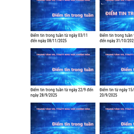
Điểm tin trong tuần từ ngày 03/11
Điểm tin trong tuần
đến ngày 08/11/2025
đến ngày 31/10/202
Điểm tin trong tuần từ ngày 22/9 đến
Điểm tin từ ngày 15
ngày 28/9/2025
20/9/2025