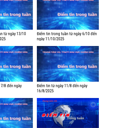
ần từ ngày 13/10
Điểm tin trong tuần từ ngày 6/10 đến
2025
ngày 11/10/2025
17/8 đến ngày
Điểm tin từ ngày 11/8 đến ngày
16/8/2025