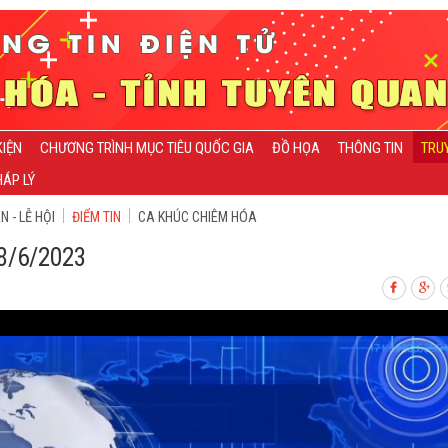
KIỆN
CHƯƠNG TRÌNH MỤC TIÊU QUỐC GIA
ĐỒ HỌA
THÔNG TIN
TRU
ÁP LÝ
 - LỄ HỘI
ĐIỂM TIN
CA KHÚC CHIÊM HÓA
18/6/2023