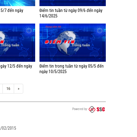
15/7 đến ngày
Điểm tin tuần từ ngày 09/6 đến ngày
14/6/2025
ngày 12/5 đến ngày
Điểm tin trong tuần từ ngày 05/5 đến
ngày 10/5/2025
16
»
Powered by
02/02/2015