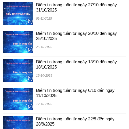
Điểm tin trong tuần từ ngày 27/10 đến ngày
31/10/2025
01-11-2025
Điểm tin trong tuần từ ngày 20/10 đến ngày
25/10/2025
25-10-2025
Điểm tin trong tuần từ ngày 13/10 đến ngày
18/10/2025
18-10-2025
Điểm tin trong tuần từ ngày 6/10 đến ngày
11/10/2025
12-10-2025
Điểm tin trong tuần từ ngày 22/9 đến ngày
28/9/2025