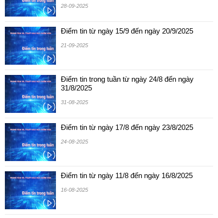
28-09-2025
Điểm tin từ ngày 15/9 đến ngày 20/9/2025
21-09-2025
Điểm tin trong tuần từ ngày 24/8 đến ngày
31/8/2025
31-08-2025
Điểm tin từ ngày 17/8 đến ngày 23/8/2025
24-08-2025
Điểm tin từ ngày 11/8 đến ngày 16/8/2025
16-08-2025