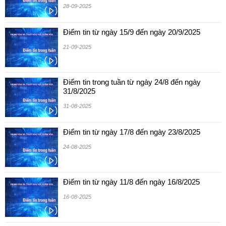
28-09-2025
Điểm tin từ ngày 15/9 đến ngày 20/9/2025
21-09-2025
Điểm tin trong tuần từ ngày 24/8 đến ngày
31/8/2025
31-08-2025
Điểm tin từ ngày 17/8 đến ngày 23/8/2025
24-08-2025
Điểm tin từ ngày 11/8 đến ngày 16/8/2025
16-08-2025