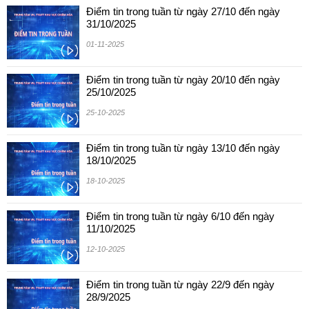
Điểm tin trong tuần từ ngày 27/10 đến ngày
31/10/2025
01-11-2025
Điểm tin trong tuần từ ngày 20/10 đến ngày
25/10/2025
25-10-2025
Điểm tin trong tuần từ ngày 13/10 đến ngày
18/10/2025
18-10-2025
Điểm tin trong tuần từ ngày 6/10 đến ngày
11/10/2025
12-10-2025
Điểm tin trong tuần từ ngày 22/9 đến ngày
28/9/2025