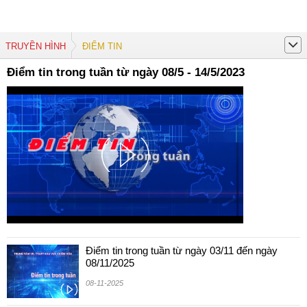
TRUYỀN HÌNH
ĐIỂM TIN
Điểm tin trong tuần từ ngày 08/5 - 14/5/2023
Điểm tin trong tuần từ ngày 03/11 đến ngày
08/11/2025
08-11-2025