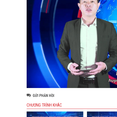
GỬI PHẢN HỒI
CHƯƠNG TRÌNH KHÁC