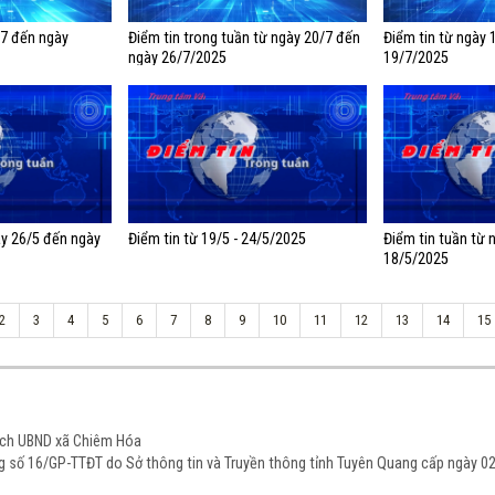
/7 đến ngày
Điểm tin trong tuần từ ngày 20/7 đến
Điểm tin từ ngày 
ngày 26/7/2025
19/7/2025
ày 26/5 đến ngày
Điểm tin từ 19/5 - 24/5/2025
Điểm tin tuần từ 
18/5/2025
2
3
4
5
6
7
8
9
10
11
12
13
14
15
tịch UBND xã Chiêm Hóa
ạng số 16/GP-TTĐT do Sở thông tin và Truyền thông tỉnh Tuyên Quang cấp ngày 