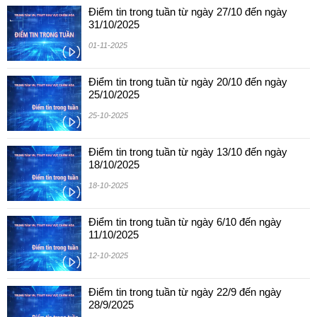
Điểm tin trong tuần từ ngày 27/10 đến ngày
31/10/2025
01-11-2025
Điểm tin trong tuần từ ngày 20/10 đến ngày
25/10/2025
25-10-2025
Điểm tin trong tuần từ ngày 13/10 đến ngày
18/10/2025
18-10-2025
Điểm tin trong tuần từ ngày 6/10 đến ngày
11/10/2025
12-10-2025
Điểm tin trong tuần từ ngày 22/9 đến ngày
28/9/2025