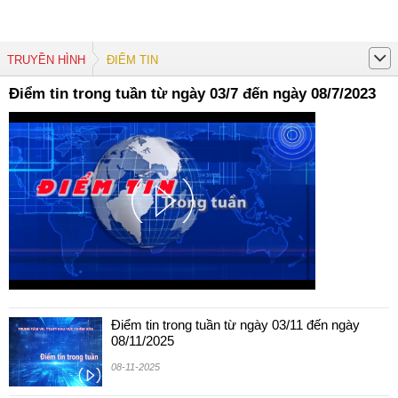
TRUYỀN HÌNH
ĐIỂM TIN
Điểm tin trong tuần từ ngày 03/7 đến ngày 08/7/2023
Điểm tin trong tuần từ ngày 03/11 đến ngày
08/11/2025
08-11-2025