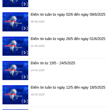
Điểm tin tuần từ ngày 02/6 đến ngày 08/6/2025
08-06-2025
Điểm tin tuần từ ngày 26/5 đến ngày 01/6/2025
01-06-2025
Điểm tin từ 19/5 - 24/5/2025
24-05-2025
Điểm tin tuần từ ngày 12/5 đến ngày 18/5/2025
18-05-2025