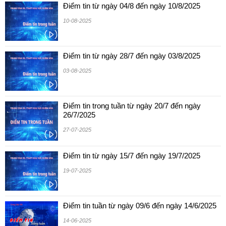
Điểm tin từ ngày 04/8 đến ngày 10/8/2025
10-08-2025
Điểm tin từ ngày 28/7 đến ngày 03/8/2025
03-08-2025
Điểm tin trong tuần từ ngày 20/7 đến ngày
26/7/2025
27-07-2025
Điểm tin từ ngày 15/7 đến ngày 19/7/2025
19-07-2025
Điểm tin tuần từ ngày 09/6 đến ngày 14/6/2025
14-06-2025