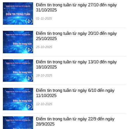
Điểm tin trong tuần từ ngày 27/10 đến ngày
31/10/2025
01-11-2025
Điểm tin trong tuần từ ngày 20/10 đến ngày
25/10/2025
25-10-2025
Điểm tin trong tuần từ ngày 13/10 đến ngày
18/10/2025
18-10-2025
Điểm tin trong tuần từ ngày 6/10 đến ngày
11/10/2025
12-10-2025
Điểm tin trong tuần từ ngày 22/9 đến ngày
28/9/2025