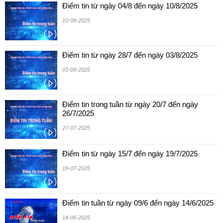
Điểm tin từ ngày 04/8 đến ngày 10/8/2025
10-08-2025
Điểm tin từ ngày 28/7 đến ngày 03/8/2025
03-08-2025
Điểm tin trong tuần từ ngày 20/7 đến ngày
26/7/2025
27-07-2025
Điểm tin từ ngày 15/7 đến ngày 19/7/2025
19-07-2025
Điểm tin tuần từ ngày 09/6 đến ngày 14/6/2025
14-06-2025