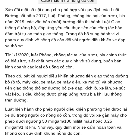
CSGT kiểm tra nồng độ cồn
Sửa đổi một số nội dung cho phù hợp với quy định của Luật
Đường sắt năm 2017, Luật Phòng, chống tác hại của rượu, bia
năm 2019, các văn bản (mới) hướng dẫn thi hành Luật Giao
thông đường bộ, đáp ứng yêu cầu thực tiễn của công tác bảo
đảm trật tự an toàn giao thông. Trong đó bổ sung hành vi vi
phạm quy định về nồng độ cồn đối với người điều khiển xe đạp,
xe thô sơ.
Từ 1/1/2020, luật Phòng, chống tác tại của rượu, bia chính thức
có hiệu lực, siết chặt hơn các quy định về sử dụng, buôn bán,
kinh doanh các loại đồ uống có cồn.
Theo đó, bất kể người điều khiển phương tiện giao thông đường
bộ (ô tô, máy kéo, xe máy, xe máy điện, xe mô tô) và phương
tiện giao thông thô sơ đường bộ (xe đạp, xích lô, xe lăn, xe súc
vật kéo...) đều không được phép uống rượu bia khi lưu thông
trên đường.
Luật hiện hành cho phép người điều khiển phương tiện được lái
xe dù trong người có nồng độ cồn, trong đó với xe gắn máy cho
phép dưới ngưỡng 50 miligam/100 mililít máu hoặc 0,25
miligam/1 lít khí. Như vậy, quy định mới sẽ cấm hoàn toàn và
không còn quy định khung nồng độ cồn.