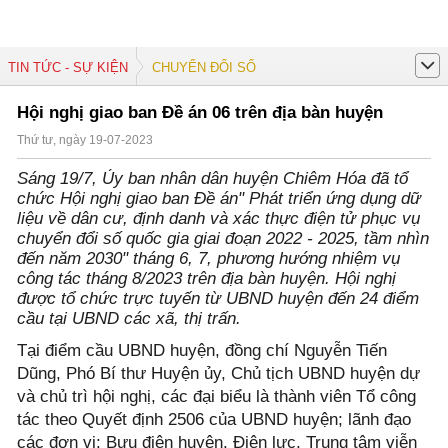
TIN TỨC - SỰ KIỆN
CHUYỂN ĐỔI SỐ
Hội nghị giao ban Đề án 06 trên địa bàn huyện
Thứ tư, ngày 19-07-2023
Sáng 19/7, Ủy ban nhân dân huyện Chiêm Hóa đã tổ
chức Hội nghị giao ban Đề án" Phát triển ứng dụng dữ
liệu về dân cư, định danh và xác thực điện tử phục vụ
chuyển đổi số quốc gia giai đoạn 2022 - 2025, tầm nhìn
đến năm 2030" tháng 6, 7, phương hướng nhiệm vụ
công tác tháng 8/2023 trên địa bàn huyện. Hội nghị
được tổ chức trực tuyến từ UBND huyện đến 24 điểm
cầu tại UBND các xã, thị trấn.
Tại điểm cầu UBND huyện, đồng chí Nguyễn Tiến
Dũng, Phó Bí thư Huyện ủy, Chủ tịch UBND huyện dự
và chủ trì hội nghị, các đại biểu là thành viên Tổ công
tác theo Quyết định 2506 của UBND huyện; lãnh đạo
các đơn vị: Bưu điện huyện, Điện lực, Trung tâm viễn