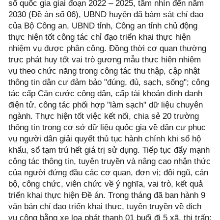
số quốc gia giai đoạn 2022 – 2025, tầm nhìn đến năm
2030 (Đề án số 06), UBND huyện đã bám sát chỉ đạo
của Bộ Công an, UBND tỉnh, Công an tỉnh chủ động
thực hiện tốt công tác chỉ đạo triển khai thực hiện
nhiệm vụ được phân công. Đồng thời cơ quan thường
trực phát huy tốt vai trò gương mẫu thực hiện nhiệm
vụ theo chức năng trong công tác thu thập, cập nhật
thông tin dân cư đảm bảo "đúng, đủ, sạch, sống"; công
tác cấp Căn cước công dân, cấp tài khoản định danh
điện tử, công tác phối hợp "làm sạch" dữ liệu chuyên
ngành. Thực hiện tốt việc kết nối, chia sẻ 20 trường
thông tin trong cơ sở dữ liệu quốc gia về dân cư phục
vụ người dân giải quyết thủ tục hành chính khi sổ hộ
khẩu, sổ tạm trú hết giá trị sử dụng. Tiếp tục đẩy mạnh
công tác thông tin, tuyên truyền và nâng cao nhận thức
của người đứng đầu các cơ quan, đơn vị; đội ngũ, cán
bộ, công chức, viên chức về ý nghĩa, vai trò, kết quả
triển khai thực hiện Đề án. Trong tháng đã ban hành 9
văn bản chỉ đạo triển khai thực, tuyên truyền về dịch
vụ công bằng xe loa phát thanh 01 buổi đi 5 xã, thị trấn;