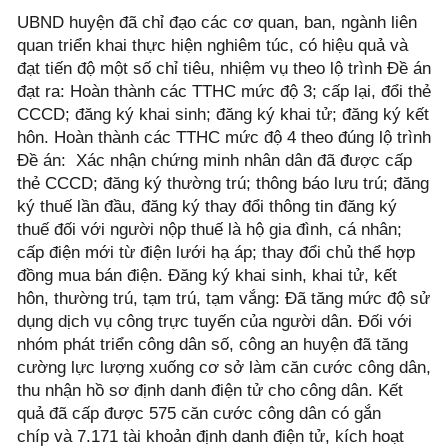
UBND huyện đã chỉ đạo các cơ quan, ban, ngành liên
quan triển khai thực hiện nghiêm túc, có hiệu quả và
đạt tiến độ một số chỉ tiêu, nhiệm vụ theo lộ trình Đề án
đạt ra: Hoàn thành các TTHC mức độ 3; cấp lại, đổi thẻ
CCCD; đăng ký khai sinh; đăng ký khai tử; đăng ký kết
hôn. Hoàn thành các TTHC mức độ 4 theo đúng lộ trình
Đề án: Xác nhận chứng minh nhân dân đã được cấp
thẻ CCCD; đăng ký thường trú; thông báo lưu trú; đăng
ký thuế lần đầu, đăng ký thay đổi thông tin đăng ký
thuế đối với người nộp thuế là hộ gia đình, cá nhân;
cấp điện mới từ điện lưới hạ áp; thay đổi chủ thể hợp
đồng mua bán điện. Đăng ký khai sinh, khai tử, kết
hôn, thường trú, tạm trú, tạm vắng: Đã tăng mức độ sử
dụng dịch vụ công trực tuyến của người dân. Đối với
nhóm phát triển công dân số, công an huyện đã tăng
cường lực lượng xuống cơ sở làm căn cước công dân,
thu nhận hồ sơ định danh điện tử cho công dân. Kết
quả đã cấp được 575 căn cước công dân có gắn
chíp và 7.171 tài khoản định danh điện tử, kích hoạt