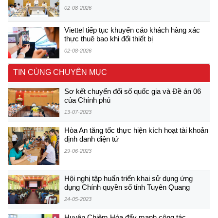
02-08-2026
Viettel tiếp tục khuyến cáo khách hàng xác
thực thuê bao khi đổi thiết bị
02-08-2026
TIN CÙNG CHUYÊN MỤC
Sơ kết chuyển đổi số quốc gia và Đề án 06
của Chính phủ
13-07-2023
Hòa An tăng tốc thực hiện kích hoạt tài khoản
định danh điện tử
29-06-2023
Hội nghị tập huấn triển khai sử dụng ứng
dụng Chính quyền số tỉnh Tuyên Quang
24-05-2023
Huyện Chiêm Hóa đẩy mạnh công tác