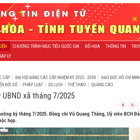
KIỆN
CHƯƠNG TRÌNH MỤC TIÊU QUỐC GIA
ĐỒ HỌA
THÔNG TIN
TRU
ÁP LÝ
C CẤP
ĐẠI HỘI ĐẢNG CÁC CẤP NHIỆM KỲ 2025 - 2030
ĐẠO ĐỨC HỒ CHÍ MIN
ỂN ĐỔI SỐ
PHÁP LUẬT
DU LỊCH
THỂ THAO
QUẢNG CÁO
ỳ UBND xã tháng 7/2025
hường kỳ tháng 7/2025. Đồng chí Vũ Quang Thắng, Uỷ viên BCH Đ
uộc họp.