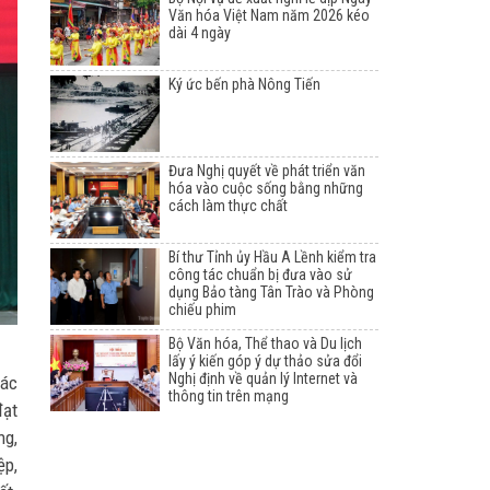
Văn hóa Việt Nam năm 2026 kéo
dài 4 ngày
Ký ức bến phà Nông Tiến
Đưa Nghị quyết về phát triển văn
hóa vào cuộc sống bằng những
cách làm thực chất
Bí thư Tỉnh ủy Hầu A Lềnh kiểm tra
công tác chuẩn bị đưa vào sử
dụng Bảo tàng Tân Trào và Phòng
chiếu phim
Bộ Văn hóa, Thể thao và Du lịch
lấy ý kiến góp ý dự thảo sửa đổi
Nghị định về quản lý Internet và
các
thông tin trên mạng
đạt
ng,
ệp,