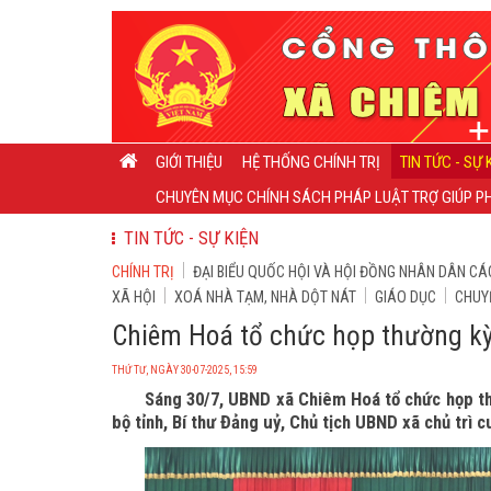
GIỚI THIỆU
HỆ THỐNG CHÍNH TRỊ
TIN TỨC - SỰ 
CHUYÊN MỤC CHÍNH SÁCH PHÁP LUẬT TRỢ GIÚP PH
TIN TỨC - SỰ KIỆN
CHÍNH TRỊ
ĐẠI BIỂU QUỐC HỘI VÀ HỘI ĐỒNG NHÂN DÂN CÁ
XÃ HỘI
XOÁ NHÀ TẠM, NHÀ DỘT NÁT
GIÁO DỤC
CHUY
Chiêm Hoá tổ chức họp thường k
THỨ TƯ, NGÀY 30-07-2025, 15:59
Sáng 30/7, UBND xã Chiêm Hoá tổ chức họp t
bộ tỉnh, Bí thư Đảng uỷ, Chủ tịch UBND xã chủ trì c