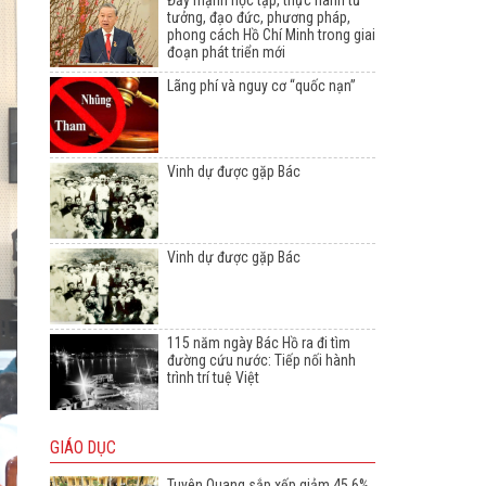
Đẩy mạnh học tập, thực hành tư
tưởng, đạo đức, phương pháp,
phong cách Hồ Chí Minh trong giai
đoạn phát triển mới
Lãng phí và nguy cơ “quốc nạn”
Vinh dự được gặp Bác
Vinh dự được gặp Bác
115 năm ngày Bác Hồ ra đi tìm
đường cứu nước: Tiếp nối hành
trình trí tuệ Việt
GIÁO DỤC
Tuyên Quang sắp xếp giảm 45,6%