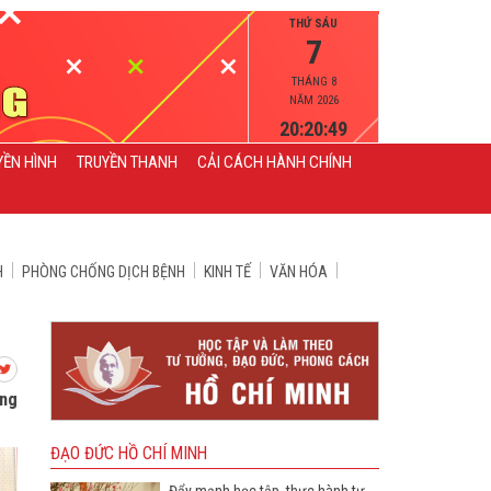
THỨ SÁU
7
THÁNG 8
NĂM 2026
20:20:52
YỀN HÌNH
TRUYỀN THANH
CẢI CÁCH HÀNH CHÍNH
H
PHÒNG CHỐNG DỊCH BỆNH
KINH TẾ
VĂN HÓA
ảng
ĐẠO ĐỨC HỒ CHÍ MINH