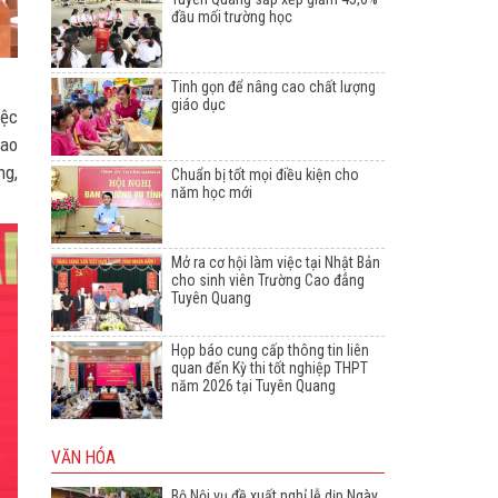
đầu mối trường học
Tinh gọn để nâng cao chất lượng
giáo dục
iệc
cao
ng,
Chuẩn bị tốt mọi điều kiện cho
năm học mới
Mở ra cơ hội làm việc tại Nhật Bản
cho sinh viên Trường Cao đẳng
Tuyên Quang
Họp báo cung cấp thông tin liên
quan đến Kỳ thi tốt nghiệp THPT
năm 2026 tại Tuyên Quang
VĂN HÓA
Bộ Nội vụ đề xuất nghỉ lễ dịp Ngày