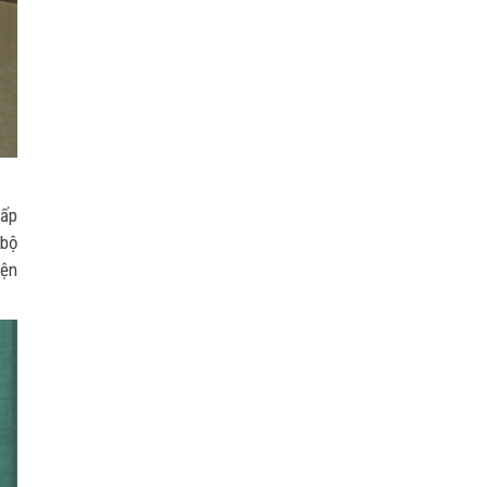
cấp
 bộ
iện