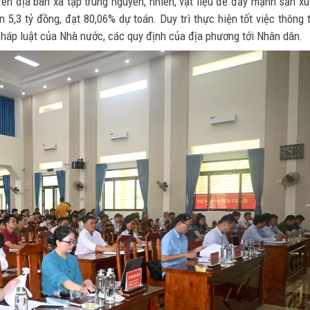
rên địa bàn xã tập trung nguyên, nhiên, vật liệu để đẩy mạnh sản xu
5,3 tỷ đồng, đạt 80,06% dự toán. Duy trì thực hiện tốt việc thông t
háp luật của Nhà nước, các quy định của địa phương tới Nhân dân.