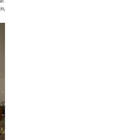
ất.
in,