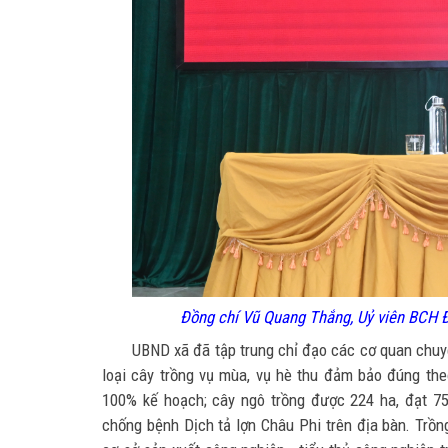
Đồng chí Vũ Quang Thắng, Uỷ viên BCH Đả
UBND xã đã tập trung chỉ đạo các cơ quan chu
loại cây trồng vụ mùa, vụ hè thu đảm bảo đúng the
100% kế hoạch; cây ngô trồng được 224 ha, đạt 7
chống bệnh Dịch tả lợn Châu Phi trên địa bàn. Trồ