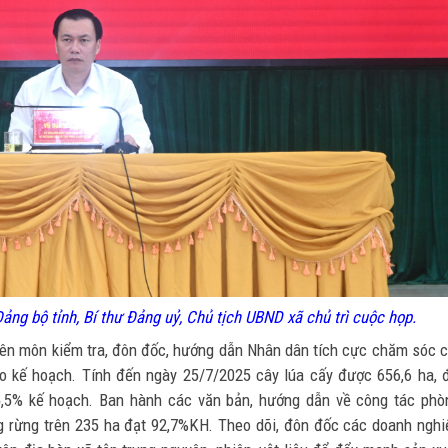
ng bộ tỉnh, Bí thư Đảng uỷ, Chủ tịch UBND xã chủ trì cuộc họp.
yên môn kiểm tra, đôn đốc, hướng dẫn Nhân dân tích cực chăm sóc 
o kế hoạch. Tính đến ngày 25/7/2025 cây lúa cấy được 656,6 ha, 
5,5% kế hoạch. Ban hành các văn bản, hướng dẫn về công tác phò
ng rừng trên 235 ha đạt 92,7%KH. Theo dõi, đôn đốc các doanh nghi