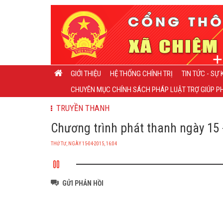
GIỚI THIỆU
HỆ THỐNG CHÍNH TRỊ
TIN TỨC - SỰ 
CHUYÊN MỤC CHÍNH SÁCH PHÁP LUẬT TRỢ GIÚP PH
TRUYỀN THANH
Chương trình phát thanh ngày 15 -
THỨ TƯ, NGÀY 15-04-2015, 16:04
GỬI PHẢN HỒI