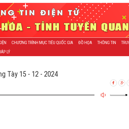
KIỆN
CHƯƠNG TRÌNH MỤC TIÊU QUỐC GIA
ĐỒ HỌA
THÔNG TIN
TRU
ÁP LÝ
g Tày 15 - 12 - 2024