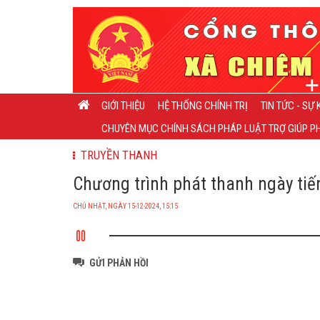
GIỚI THIỆU
HỆ THỐNG CHÍNH TRỊ
TIN TỨC - SỰ 
CHUYÊN MỤC CHÍNH SÁCH PHÁP LUẬT TRỢ GIÚP PH
TRUYỀN THANH
Chương trình phát thanh ngày tiến
CHỦ NHẬT, NGÀY 15-12-2024, 15:15
GỬI PHẢN HỒI