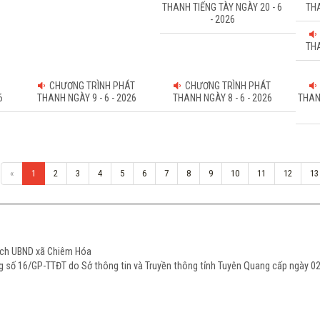
THANH TIẾNG TÀY NGÀY 20 - 6
THA
- 2026
THA
CHƯƠNG TRÌNH PHÁT
CHƯƠNG TRÌNH PHÁT
6
THANH NGÀY 9 - 6 - 2026
THANH NGÀY 8 - 6 - 2026
THAN
«
1
2
3
4
5
6
7
8
9
10
11
12
13
tịch UBND xã Chiêm Hóa
ạng số 16/GP-TTĐT do Sở thông tin và Truyền thông tỉnh Tuyên Quang cấp ngày 