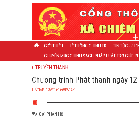
GIỚI THIỆU
HỆ THỐNG CHÍNH TRỊ
TIN TỨC - SỰ 
CHUYÊN MỤC CHÍNH SÁCH PHÁP LUẬT TRỢ GIÚP PH
TRUYỀN THANH
Chương trình Phát thanh ngày 12 -
THỨ NĂM, NGÀY 12-12-2019, 16:41
GỬI PHẢN HỒI