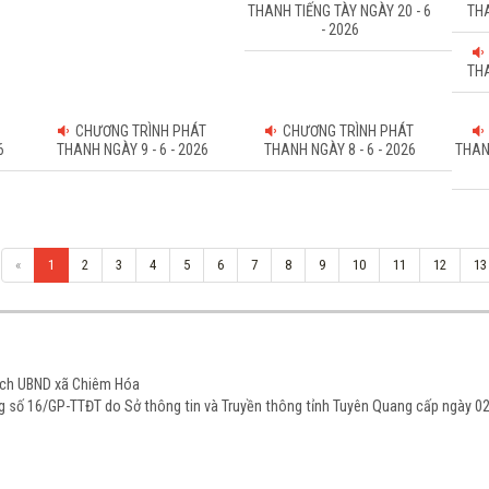
THANH TIẾNG TÀY NGÀY 20 - 6
THA
- 2026
THA
CHƯƠNG TRÌNH PHÁT
CHƯƠNG TRÌNH PHÁT
6
THANH NGÀY 9 - 6 - 2026
THANH NGÀY 8 - 6 - 2026
THAN
«
1
2
3
4
5
6
7
8
9
10
11
12
13
tịch UBND xã Chiêm Hóa
ạng số 16/GP-TTĐT do Sở thông tin và Truyền thông tỉnh Tuyên Quang cấp ngày 