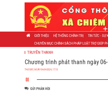
GIỚI THIỆU
HỆ THỐNG CHÍNH TRỊ
TIN TỨC - SỰ 
CHUYÊN MỤC CHÍNH SÁCH PHÁP LUẬT TRỢ GIÚP PH
TRUYỀN THANH
Chương trình phát thanh ngày 06-
THỨ BẨY, NGÀY 06-04-2024, 17:13
GỬI PHẢN HỒI