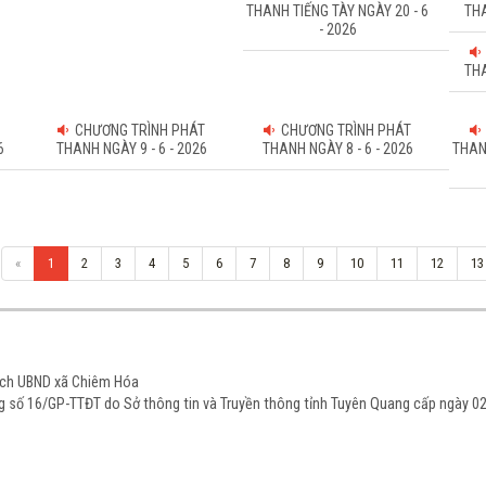
THANH TIẾNG TÀY NGÀY 20 - 6
THA
- 2026
THA
CHƯƠNG TRÌNH PHÁT
CHƯƠNG TRÌNH PHÁT
6
THANH NGÀY 9 - 6 - 2026
THANH NGÀY 8 - 6 - 2026
THAN
«
1
2
3
4
5
6
7
8
9
10
11
12
13
tịch UBND xã Chiêm Hóa
ạng số 16/GP-TTĐT do Sở thông tin và Truyền thông tỉnh Tuyên Quang cấp ngày 