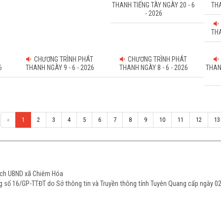
THANH TIẾNG TÀY NGÀY 20 - 6
THA
- 2026
THA
CHƯƠNG TRÌNH PHÁT
CHƯƠNG TRÌNH PHÁT
6
THANH NGÀY 9 - 6 - 2026
THANH NGÀY 8 - 6 - 2026
THAN
«
1
2
3
4
5
6
7
8
9
10
11
12
13
tịch UBND xã Chiêm Hóa
ạng số 16/GP-TTĐT do Sở thông tin và Truyền thông tỉnh Tuyên Quang cấp ngày 