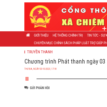
GIỚI THIỆU
HỆ THỐNG CHÍNH TRỊ
TIN TỨC - SỰ 
CHUYÊN MỤC CHÍNH SÁCH PHÁP LUẬT TRỢ GIÚP PH
TRUYỀN THANH
Chương trình Phát thanh ngày 03 -
THỨ BA, NGÀY 03-10-2023, 17:18
GỬI PHẢN HỒI