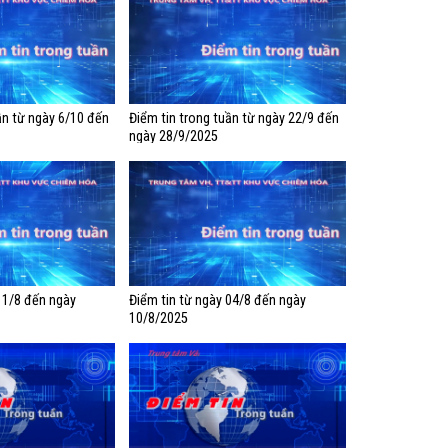
ần từ ngày 6/10 đến
Điểm tin trong tuần từ ngày 22/9 đến
ngày 28/9/2025
11/8 đến ngày
Điểm tin từ ngày 04/8 đến ngày
10/8/2025