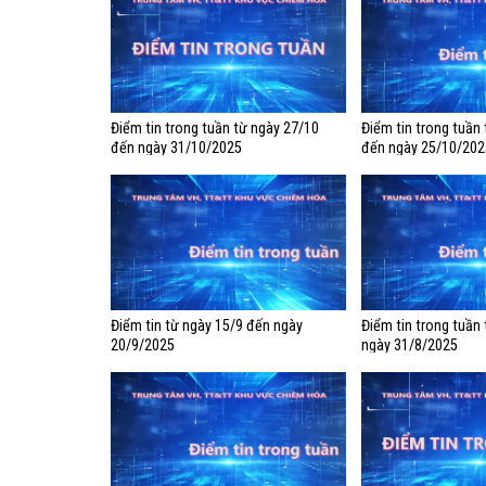
Điểm tin trong tuần từ ngày 27/10
Điểm tin trong tuần
đến ngày 31/10/2025
đến ngày 25/10/202
Điểm tin từ ngày 15/9 đến ngày
Điểm tin trong tuần
20/9/2025
ngày 31/8/2025