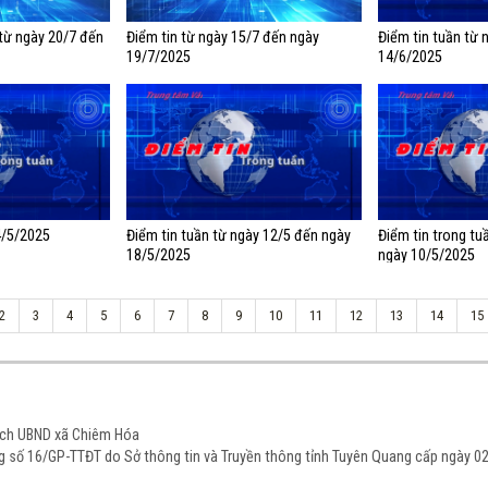
 từ ngày 20/7 đến
Điểm tin từ ngày 15/7 đến ngày
Điểm tin tuần từ 
19/7/2025
14/6/2025
4/5/2025
Điểm tin tuần từ ngày 12/5 đến ngày
Điểm tin trong tu
18/5/2025
ngày 10/5/2025
2
3
4
5
6
7
8
9
10
11
12
13
14
15
tịch UBND xã Chiêm Hóa
ạng số 16/GP-TTĐT do Sở thông tin và Truyền thông tỉnh Tuyên Quang cấp ngày 