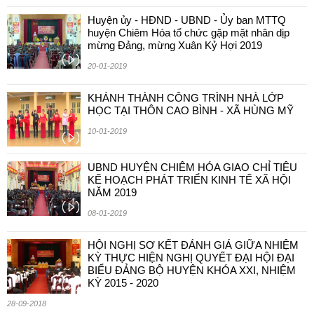
Huyện ủy - HĐND - UBND - Ủy ban MTTQ
huyện Chiêm Hóa tổ chức gặp mặt nhân dịp
mừng Đảng, mừng Xuân Kỷ Hợi 2019
20-01-2019
KHÁNH THÀNH CÔNG TRÌNH NHÀ LỚP
HỌC TẠI THÔN CAO BÌNH - XÃ HÙNG MỸ
10-01-2019
UBND HUYỆN CHIÊM HÓA GIAO CHỈ TIÊU
KẾ HOẠCH PHÁT TRIỂN KINH TẾ XÃ HỘI
NĂM 2019
08-01-2019
HỘI NGHỊ SƠ KẾT ĐÁNH GIÁ GIỮA NHIỆM
KỲ THỰC HIỆN NGHỊ QUYẾT ĐẠI HỘI ĐẠI
BIỂU ĐẢNG BỘ HUYỆN KHÓA XXI, NHIỆM
KỲ 2015 - 2020
28-09-2018