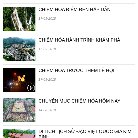
CHIÊM HÓA ĐIỂM ĐẾN HẤP DẪN
17-09-2018
CHIÊM HÓA HÀNH TRÌNH KHÁM PHÁ
17-09-2018
CHIÊM HÓA TRƯỚC THỀM LỄ HỘI
17-09-2018
CHUYÊN MỤC CHIÊM HÓA HÔM NAY
14-08-2018
DI TÍCH LỊCH SỬ ĐẶC BIỆT QUỐC GIA KIM
BÌNH