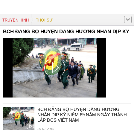
TRUYỀN HÌNH
THỜI SỰ
BCH ĐẢNG BỘ HUYỆN DÂNG HƯƠNG NHÂN DỊP KỶ NI
BCH ĐẢNG BỘ HUYỆN DÂNG HƯƠNG
NHÂN DỊP KỶ NIỆM 89 NĂM NGÀY THÀNH
LẬP ĐCS VIỆT NAM
25-01-2019