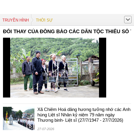
TRUYỀN HÌNH
THỜI SỰ
ĐỔI THAY CỦA ĐỒNG BÀO CÁC DÂN TỘC THIỂU SỐ
Xã Chiêm Hoá dâng hương tưởng nhớ các Anh
hùng Liệt sĩ Nhân kỷ niệm 79 năm ngày
Thương binh- Liệt sĩ (27/7/1947 - 27/7/2026)
27-07-2026