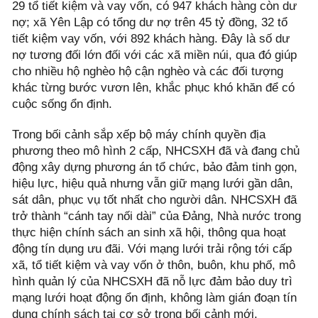
29 tổ tiết kiệm và vay vốn, có 947 khách hàng còn dư
nợ; xã Yên Lập có tổng dư nợ trên 45 tỷ đồng, 32 tổ
tiết kiệm vay vốn, với 892 khách hàng. Đây là số dư
nợ tương đối lớn đối với các xã miền núi, qua đó giúp
cho nhiều hộ nghèo hộ cận nghèo và các đối tượng
khác từng bước vươn lên, khắc phục khó khăn để có
cuộc sống ổn định.
Trong bối cảnh sắp xếp bộ máy chính quyền địa
phương theo mô hình 2 cấp, NHCSXH đã và đang chủ
động xây dựng phương án tổ chức, bảo đảm tinh gọn,
hiệu lực, hiệu quả nhưng vẫn giữ mạng lưới gần dân,
sát dân, phục vụ tốt nhất cho người dân. NHCSXH đã
trở thành “cánh tay nối dài” của Đảng, Nhà nước trong
thực hiện chính sách an sinh xã hội, thông qua hoạt
động tín dụng ưu đãi. Với mạng lưới trải rộng tới cấp
xã, tổ tiết kiệm và vay vốn ở thôn, buôn, khu phố, mô
hình quản lý của NHCSXH đã nỗ lực đảm bảo duy trì
mạng lưới hoạt động ổn định, không làm gián đoạn tín
dụng chính sách tại cơ sở trong bối cảnh mới.