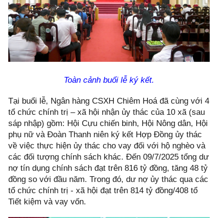
Toàn cảnh buổi lễ ký kết.
Tại buổi lễ, Ngân hàng CSXH Chiêm Hoá đã cùng với 4
tổ chức chính trị – xã hội nhận ủy thác của 10 xã (sau
sáp nhập) gồm: Hội Cựu chiến binh, Hội Nông dân, Hội
phụ nữ và Đoàn Thanh niên ký kết Hợp Đồng ủy thác
về việc thực hiện ủy thác cho vay đối với hộ nghèo và
các đối tượng chính sách khác. Đến 09/7/2025 tổng dư
nợ tín dụng chính sách đạt trên 816 tỷ đồng, tăng 48 tỷ
đồng so với đầu năm. Trong đó, dư nợ ủy thác qua các
tổ chức chính trị - xã hội đạt trên 814 tỷ đồng/408 tổ
Tiết kiệm và vay vốn.