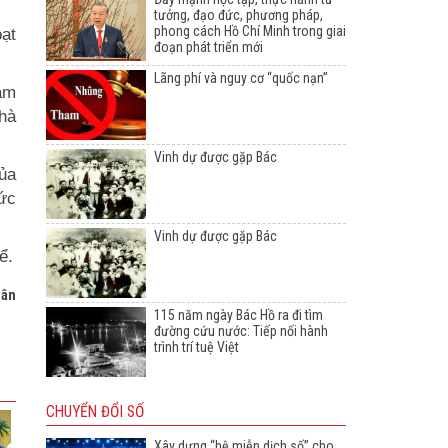
tưởng, đạo đức, phương pháp,
phong cách Hồ Chí Minh trong giai
oạt
đoạn phát triển mới
Lãng phí và nguy cơ “quốc nạn”
am
hà
Vinh dự được gặp Bác
ủa
hức
Vinh dự được gặp Bác
ể.
Dân
115 năm ngày Bác Hồ ra đi tìm
đường cứu nước: Tiếp nối hành
trình trí tuệ Việt
CHUYỂN ĐỔI SỐ
Xây dựng “hệ miễn dịch số” cho