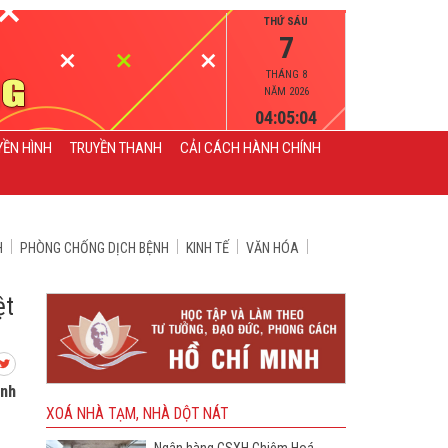
THỨ SÁU
7
THÁNG 8
NĂM 2026
04:05:04
YỀN HÌNH
TRUYỀN THANH
CẢI CÁCH HÀNH CHÍNH
H
PHÒNG CHỐNG DỊCH BỆNH
KINH TẾ
VĂN HÓA
ệt
ành
XOÁ NHÀ TẠM, NHÀ DỘT NÁT