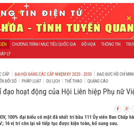
KIỆN
CHƯƠNG TRÌNH MỤC TIÊU QUỐC GIA
ĐỒ HỌA
THÔNG TIN
TRU
ÁP LÝ
C CẤP
ĐẠI HỘI ĐẢNG CÁC CẤP NHIỆM KỲ 2025 - 2030
ĐẠO ĐỨC HỒ CHÍ MIN
ỂN ĐỔI SỐ
PHÁP LUẬT
DU LỊCH
THỂ THAO
QUẢNG CÁO
ỉ đạo hoạt động của Hội Liên hiệp Phụ nữ Vi
 XIV, 100% đại biểu có mặt đã nhất trí bầu 111 Ủy viên Ban Chấp h
 16 vị trí còn lại sẽ tiếp tục được kiện toàn, bổ sung sau.