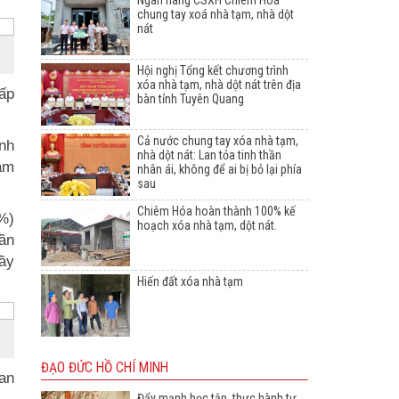
Ngân hàng CSXH Chiêm Hoá
chung tay xoá nhà tạm, nhà dột
nát
Hội nghị Tổng kết chương trình
xóa nhà tạm, nhà dột nát trên địa
hấp
bàn tỉnh Tuyên Quang
Cả nước chung tay xóa nhà tạm,
ình
nhà dột nát: Lan tỏa tinh thần
am
nhân ái, không để ai bị bỏ lại phía
sau
Chiêm Hóa hoàn thành 100% kế
%)
hoạch xóa nhà tạm, dột nát.
lần
đầy
Hiến đất xóa nhà tạm
ĐẠO ĐỨC HỒ CHÍ MINH
an
Đẩy mạnh học tập, thực hành tư