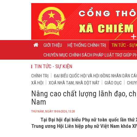
GIỚI THIỆU
HỆ THỐNG CHÍNH TRỊ
TIN TỨC - SỰ 
CHUYÊN MỤC CHÍNH SÁCH PHÁP LUẬT TRỢ GIÚP PH
TIN TỨC - SỰ KIỆN
CHÍNH TRỊ
ĐẠI BIỂU QUỐC HỘI VÀ HỘI ĐỒNG NHÂN DÂN CÁ
XÃ HỘI
XOÁ NHÀ TẠM, NHÀ DỘT NÁT
GIÁO DỤC
CHUY
Nâng cao chất lượng lãnh đạo, ch
Nam
THỨ NĂM, NGÀY 18-06-2026, 13:28
Tại Đại hội đại biểu Phụ nữ toàn quốc lần thứ
Trung ương Hội Liên hiệp phụ nữ Việt Nam khóa XIV;