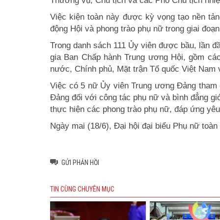
Thường vụ, Chủ tịch và các Phó Chủ tịch nhi
Việc kiện toàn này được kỳ vọng tạo nền tản
động Hội và phong trào phụ nữ trong giai đoạn
Trong danh sách 111 Ủy viên được bầu, lần đ
gia Ban Chấp hành Trung ương Hội, gồm các 
nước, Chính phủ, Mặt trận Tổ quốc Việt Nam 
Việc có 5 nữ Ủy viên Trung ương Đảng tham 
Đảng đối với công tác phụ nữ và bình đẳng gi
thực hiện các phong trào phụ nữ, đáp ứng yêu 
Ngày mai (18/6), Đại hội đại biểu Phụ nữ toàn
GỬI PHẢN HỒI
TIN CÙNG CHUYÊN MỤC