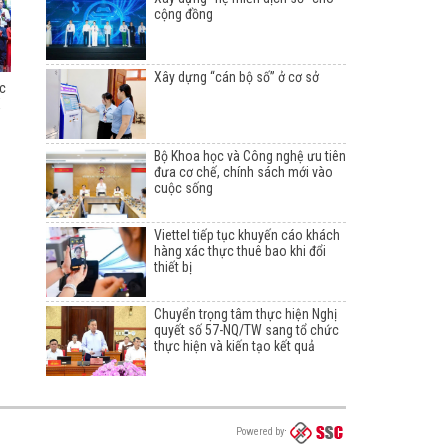
cộng đồng
Xây dựng “cán bộ số” ở cơ sở
ốc
X
Bộ Khoa học và Công nghệ ưu tiên
đưa cơ chế, chính sách mới vào
cuộc sống
Viettel tiếp tục khuyến cáo khách
hàng xác thực thuê bao khi đổi
thiết bị
Chuyển trọng tâm thực hiện Nghị
quyết số 57-NQ/TW sang tổ chức
thực hiện và kiến tạo kết quả
Powered by