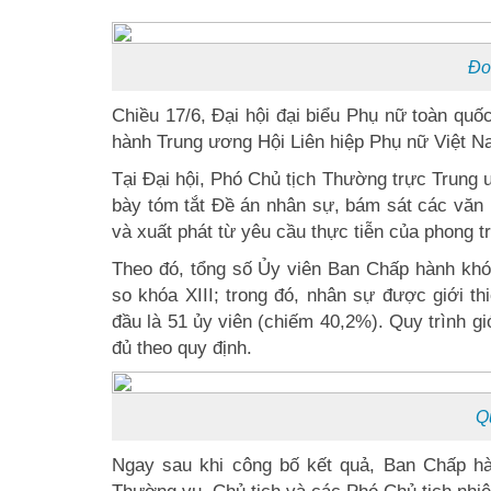
Đo
Chiều 17/6, Đại hội đại biểu Phụ nữ toàn qu
hành Trung ương Hội Liên hiệp Phụ nữ Việt N
Tại Đại hội, Phó Chủ tịch Thường trực Trung
bày tóm tắt Đề án nhân sự, bám sát các văn
và xuất phát từ yêu cầu thực tiễn của phong t
Theo đó, tổng số Ủy viên Ban Chấp hành khó
so khóa XIII; trong đó, nhân sự được giới th
đầu là 51 ủy viên (chiếm 40,2%). Quy trình g
đủ theo quy định.
Q
Ngay sau khi công bố kết quả, Ban Chấp hà