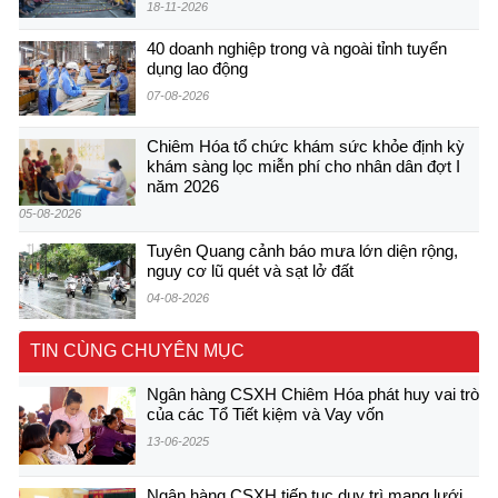
18-11-2026
40 doanh nghiệp trong và ngoài tỉnh tuyển
dụng lao động
07-08-2026
Chiêm Hóa tổ chức khám sức khỏe định kỳ
khám sàng lọc miễn phí cho nhân dân đợt I
năm 2026
05-08-2026
Tuyên Quang cảnh báo mưa lớn diện rộng,
nguy cơ lũ quét và sạt lở đất
04-08-2026
TIN CÙNG CHUYÊN MỤC
Ngân hàng CSXH Chiêm Hóa phát huy vai trò
của các Tổ Tiết kiệm và Vay vốn
13-06-2025
Ngân hàng CSXH tiếp tục duy trì mạng lưới