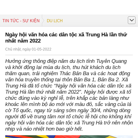
TIN TỨC - SỰ KIỆN
DU LỊCH
Ngày hội văn hóa các dân tộc xã Trung Hà lần thứ
nhất năm 2022
Chủ nhật, ngày 01-05-2022
Hưởng ứng thông điệp năm du lịch tỉnh Tuyên Quang
và khởi động lại mùa du lịch, thu hút khách du lịch
thăm quan, trải nghiệm Thác Bản Ba và các hoạt động
văn hóa truyền thống tại thôn Bản Ba 1, Bản Ba 2. Xã
Trung Hà đã tổ chức “Ngày hội văn hóa các dân tộc xã
Trung Hà lần thứ nhất năm 2022”. Ngày hội được xã tổ
chức đúng vào kỳ nghỉ lễ, trên khắp các bản làng như
khoác lên mình bộ áo mới với màu đỏ, sắc vàng của lá
cờ Tổ quốc, ngay từ sáng sớm ngày 30/4, những dòng
người đổ về trung tâm nơi tổ chức lễ hội cho không khí
ngày hội văn hóa các dân tộc xã Trung Hà trở nên nhộn
nhịp và náo nhiệt hơn bao giờ hết.