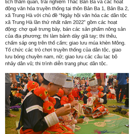
lịch thăm quan, trải nghiệm Thác Bản Ba và các hoạt
động văn hóa truyền thống tại thôn Bản Ba 1, Bản Ba 2,
xã Trung Hà với chủ đề “Ngày hội văn hóa các dân tộc
xã Trung Hà lần thứ nhất năm 2022” gồm các hoạt
động: chợ quê trưng bày, bán các sản phẩm nông sản
của địa phương; thi làm bánh dày giã tay; thi thêu,
chấm sáp ong trên thổ cẩm; giao lưu múa khèn Mông.
Tổ chức các trò chơi truyền thống của dân tộc, giao
lưu bóng chuyền nam, nữ; giao lưu các câu lạc bộ
nhảy dân vũ; thi trình diễn trang phục dân tộc.